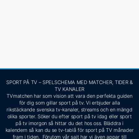
SPORT PÅ TV – SPELSCHEMA MED MATCHER, TIDER &
TV KANALER
TVmatchen har som vision att vara den perfekta guiden
för dig som gillar sport på tv. Vi erbjuder alla
rikstäckande svenska tv-kanaler, streams och en mängd
olika sporter. Söker du efter sport på tv idag eller sport
på tv imorgon så hittar du det hos oss. Bläddra i
kalendern så kan du se tv-tablå för sport på TV månader
fram i tiden. Förutom vår sajt har vi även appar till