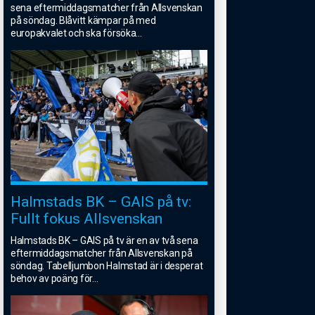
sena eftermiddagsmatcher från Allsvenskan
på söndag. Blåvitt kämpar på med
europakvalet och ska försöka
...
Halmstads BK – GAIS på tv:
Fullt fokus Allsvenskan
Halmstads BK – GAIS på tv är en av två sena
eftermiddagsmatcher från Allsvenskan på
söndag. Tabelljumbon Halmstad är i desperat
behov av poäng för
...