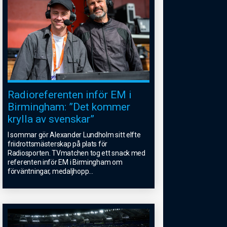
Radioreferenten inför EM i
Birmingham: ”Det kommer
krylla av svenskar”
I sommar gör Alexander Lundholm sitt elfte
friidrottsmästerskap på plats för
Radiosporten. TVmatchen tog ett snack med
referenten inför EM i Birmingham om
förväntningar, medaljhopp
...