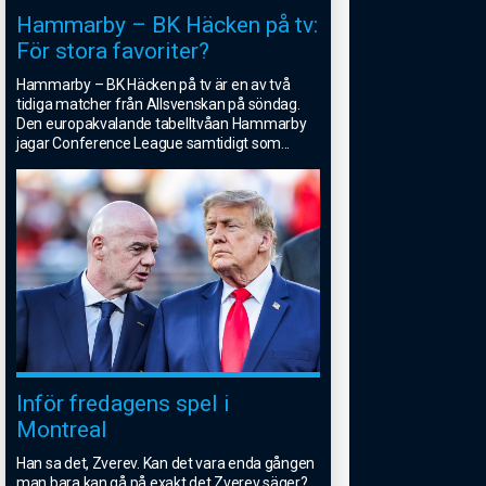
Hammarby – BK Häcken på tv:
För stora favoriter?
Hammarby – BK Häcken på tv är en av två
tidiga matcher från Allsvenskan på söndag.
Den europakvalande tabelltvåan Hammarby
jagar Conference League samtidigt som
...
Inför fredagens spel i
Montreal
Han sa det, Zverev. Kan det vara enda gången
man bara kan gå på exakt det Zverev säger?