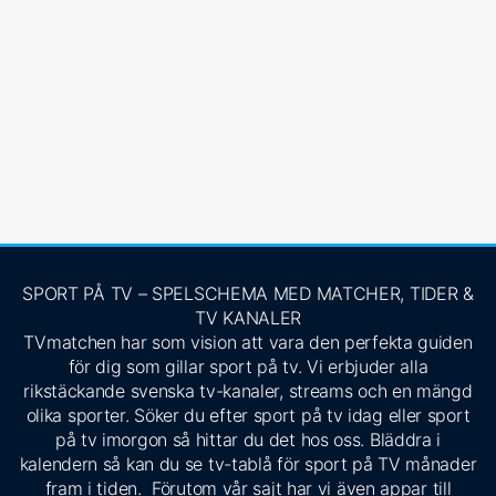
SPORT PÅ TV – SPELSCHEMA MED MATCHER, TIDER &
TV KANALER
TVmatchen har som vision att vara den perfekta guiden
för dig som gillar sport på tv. Vi erbjuder alla
rikstäckande svenska tv-kanaler, streams och en mängd
olika sporter. Söker du efter sport på tv idag eller sport
på tv imorgon så hittar du det hos oss. Bläddra i
kalendern så kan du se tv-tablå för sport på TV månader
fram i tiden. Förutom vår sajt har vi även appar till