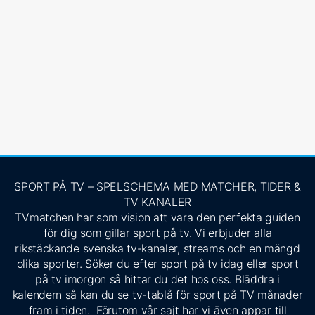
SPORT PÅ TV – SPELSCHEMA MED MATCHER, TIDER &
TV KANALER
TVmatchen har som vision att vara den perfekta guiden
för dig som gillar sport på tv. Vi erbjuder alla
rikstäckande svenska tv-kanaler, streams och en mängd
olika sporter. Söker du efter sport på tv idag eller sport
på tv imorgon så hittar du det hos oss. Bläddra i
kalendern så kan du se tv-tablå för sport på TV månader
fram i tiden. Förutom vår sajt har vi även appar till