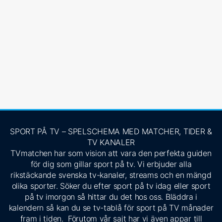
SPORT PÅ TV – SPELSCHEMA MED MATCHER, TIDER &
TV KANALER
TVmatchen har som vision att vara den perfekta guiden
för dig som gillar sport på tv. Vi erbjuder alla
rikstäckande svenska tv-kanaler, streams och en mängd
olika sporter. Söker du efter sport på tv idag eller sport
på tv imorgon så hittar du det hos oss. Bläddra i
kalendern så kan du se tv-tablå för sport på TV månader
fram i tiden. Förutom vår sajt har vi även appar till