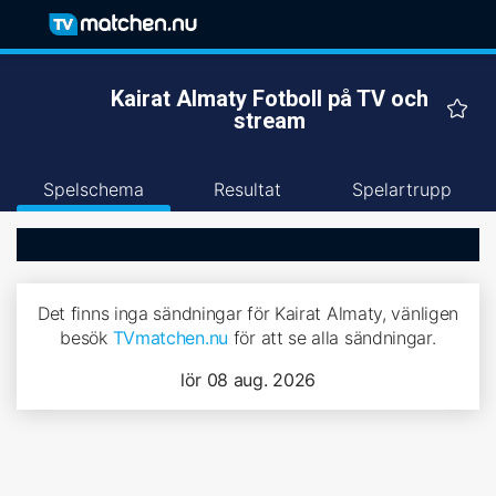
Kairat Almaty Fotboll på TV och
stream
Spelschema
Resultat
Spelartrupp
Det finns inga sändningar för Kairat Almaty, vänligen
besök
TVmatchen.nu
för att se alla sändningar.
lör 08 aug. 2026