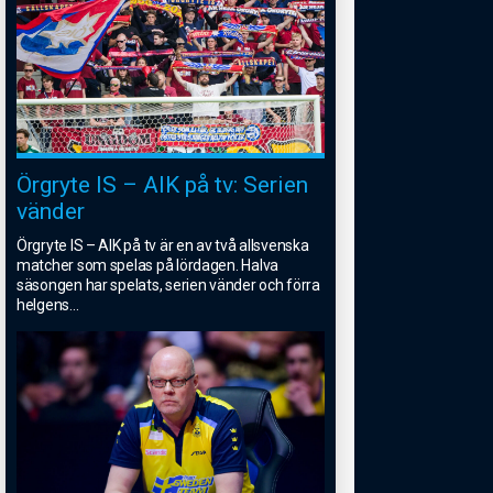
Örgryte IS – AIK på tv: Serien
vänder
Örgryte IS – AIK på tv är en av två allsvenska
matcher som spelas på lördagen. Halva
säsongen har spelats, serien vänder och förra
helgens
...