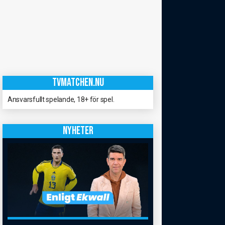
TVMATCHEN.NU
Ansvarsfullt spelande, 18+ för spel.
NYHETER