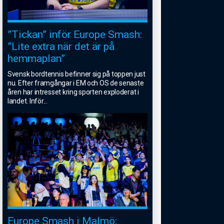
”Tickan” inför Europe Smash:
”Lite extra när det är på
hemmaplan”
Svensk bordtennis befinner sig på toppen just
nu. Efter framgångar i EM och OS de senaste
åren har intresset kring sporten exploderat i
landet. Inför
...
Europe Smash i Malmö: