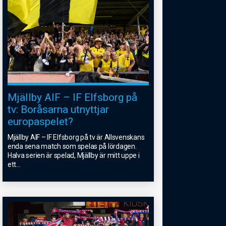
Mjällby AIF – IF Elfsborg på
tv: Boråsarna utnyttjar
europaspelet?
Mjällby AIF – IF Elfsborg på tv är Allsvenskans
enda sena match som spelas på lördagen.
Halva serien är spelad, Mjällby är mitt uppe i
ett
...