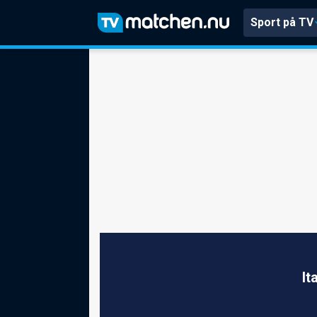
Sport på TV
It