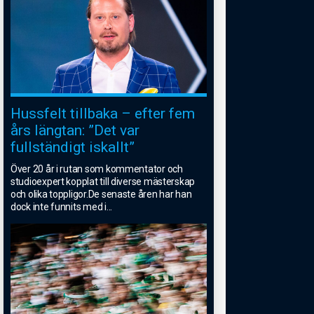
Hussfelt tillbaka – efter fem
års längtan: ”Det var
fullständigt iskallt”
Över 20 år i rutan som kommentator och
studioexpert kopplat till diverse mästerskap
och olika toppligor.De senaste åren har han
dock inte funnits med i
...