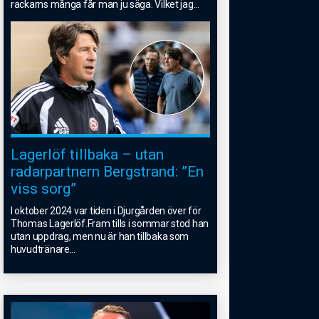
rackarns många får man ju säga. Vilket jag
...
Lagerlöf tillbaka – utan
radarpartnern Bergstrand: ”En
viss sorg”
I oktober 2024 var tiden i Djurgården över för
Thomas Lagerlöf.Fram tills i sommar stod han
utan uppdrag, men nu är han tillbaka som
huvudtränare
...