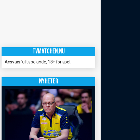
TVMATCHEN.NU
Ansvarsfullt spelande, 18+ för spel.
NYHETER