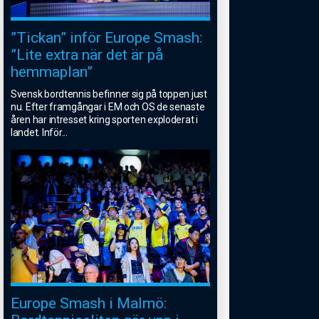
”Tickan” inför Europe Smash:
”Lite extra när det är på
hemmaplan”
Svensk bordtennis befinner sig på toppen just
nu. Efter framgångar i EM och OS de senaste
åren har intresset kring sporten exploderat i
landet. Inför
...
Europe Smash i Malmö: