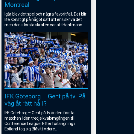
Montreal
Igår blev det spel och några favoritfall. Det blir
lite konstigt på något sätt att ens skriva det
men den största skrällen var att Hanfmann
...
IFK Göteborg – Gent på tv: På
väg åt rätt håll?
IFK Göteborg – Gent på tv är den första
matchen i den tredje kvalomgången till
Conference League. Efter förlängning i
Estland tog sig Blåvitt vidare
...