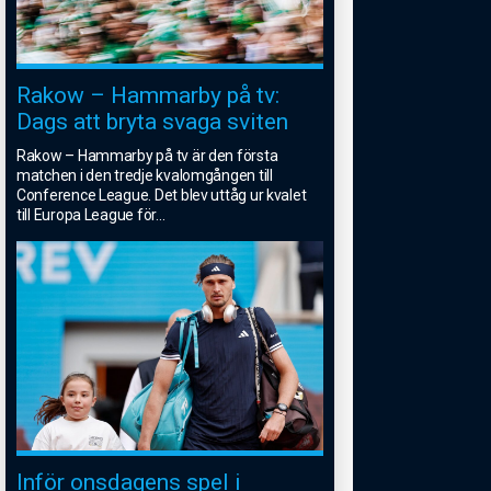
Rakow – Hammarby på tv:
Dags att bryta svaga sviten
Rakow – Hammarby på tv är den första
matchen i den tredje kvalomgången till
Conference League. Det blev uttåg ur kvalet
till Europa League för
...
Inför onsdagens spel i