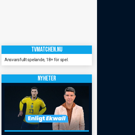
TVMATCHEN.NU
Ansvarsfullt spelande, 18+ för spel.
NYHETER