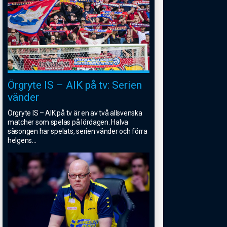
Örgryte IS – AIK på tv: Serien
vänder
Örgryte IS – AIK på tv är en av två allsvenska
matcher som spelas på lördagen. Halva
säsongen har spelats, serien vänder och förra
helgens
...