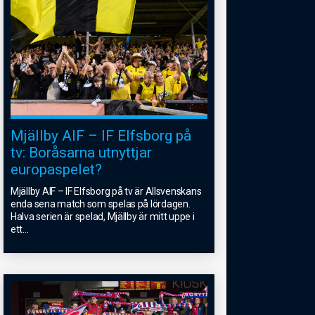
Mjällby AIF – IF Elfsborg på
tv: Boråsarna utnyttjar
europaspelet?
Mjällby AIF – IF Elfsborg på tv är Allsvenskans
enda sena match som spelas på lördagen.
Halva serien är spelad, Mjällby är mitt uppe i
ett
...