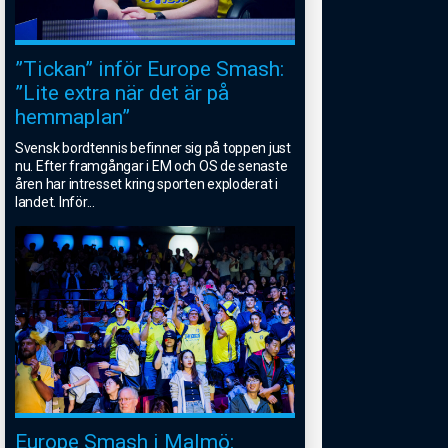
”Tickan” inför Europe Smash:
”Lite extra när det är på
hemmaplan”
Svensk bordtennis befinner sig på toppen just
nu. Efter framgångar i EM och OS de senaste
åren har intresset kring sporten exploderat i
landet. Inför
...
Europe Smash i Malmö: