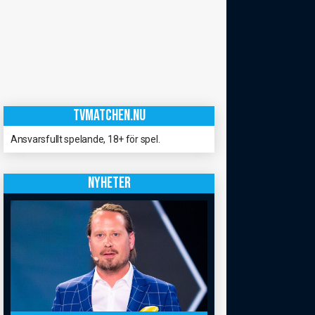
TVMATCHEN.NU
Ansvarsfullt spelande, 18+ för spel.
NYHETER