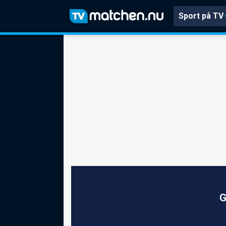
Sport på TV
G