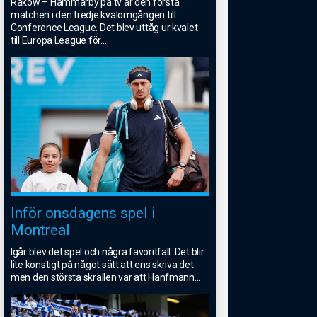
Rakow – Hammarby på tv är den första
matchen i den tredje kvalomgången till
Conference League. Det blev uttåg ur kvalet
till Europa League för
...
Inför onsdagens spel i
Montreal
Igår blev det spel och några favoritfall. Det blir
lite konstigt på något sätt att ens skriva det
men den största skrällen var att Hanfmann
...