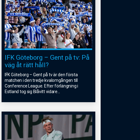
IFK Göteborg – Gent på tv: På
väg åt rätt håll?
IFK Göteborg – Gent på tv är den första
matchen i den tredje kvalomgången till
Conference League. Efter förlängning i
Estland tog sig Blåvitt vidare
...