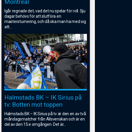
Montreal
Igår regnade det, vad det nu spelar för roll. Sju
dagar behövs för att slutföra en
mastersturnering, och då ska man ha med sig
att
...
Halmstads BK – IK Sirius på
tv: Botten mot toppen
Halmstads BK – IK Sirius på tv är den en av två
måndagsmatcher från Allsvenskan och är en
del av den 15:e omgången. Det är
...