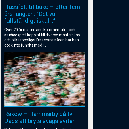
Hussfelt tillbaka – efter fem
års längtan: ”Det var
fullständigt iskallt”
Över 20 år i rutan som kommentator och
studioexpert kopplat till diverse mästerskap
och olika toppligor.De senaste åren har han
dock inte funnits med i
...
Rakow – Hammarby på tv:
Dags att bryta svaga sviten