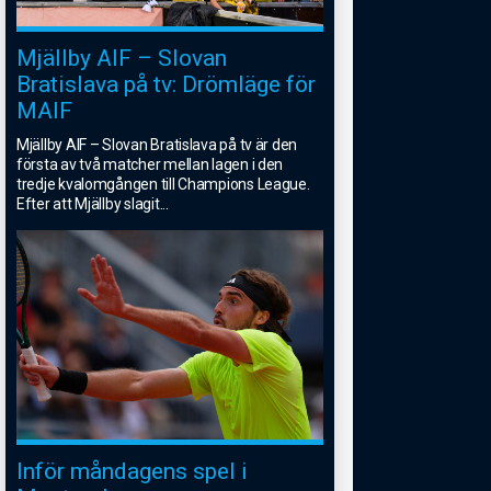
Mjällby AIF – Slovan
Bratislava på tv: Drömläge för
MAIF
Mjällby AIF – Slovan Bratislava på tv är den
första av två matcher mellan lagen i den
tredje kvalomgången till Champions League.
Efter att Mjällby slagit
...
Inför måndagens spel i