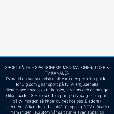
SPORT PÅ TV – SPELSCHEMA MED MATCHER, TIDER &
TV KANALER
TVmatchen har som vision att vara den perfekta guiden
för dig som gillar sport på tv. Vi erbjuder alla
rikstäckande svenska tv-kanaler, streams och en mängd
olika sporter. Söker du efter sport på tv idag eller sport
på tv imorgon så hittar du det hos oss. Bläddra i
kalendern så kan du se tv-tablå för sport på TV månader
fram i tiden. Förutom vår sajt har vi även appar till