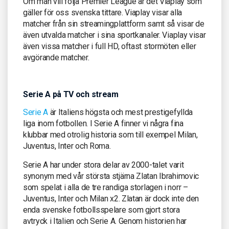
Om man vill följa Premier League är det Viaplay som
gäller för oss svenska tittare. Viaplay visar alla
matcher från sin streamingplattform samt så visar de
även utvalda matcher i sina sportkanaler. Viaplay visar
även vissa matcher i full HD, oftast stormöten eller
avgörande matcher.
Serie A på TV och stream
Serie A
är Italiens högsta och mest prestigefyllda
liga inom fotbollen. I Serie A finner vi några fina
klubbar med otrolig historia som till exempel Milan,
Juventus, Inter och Roma.
Serie A har under stora delar av 2000-talet varit
synonym med vår största stjärna Zlatan Ibrahimovic
som spelat i alla de tre randiga storlagen i norr –
Juventus, Inter och Milan x2. Zlatan är dock inte den
enda svenske fotbollsspelare som gjort stora
avtryck i Italien och Serie A. Genom historien har