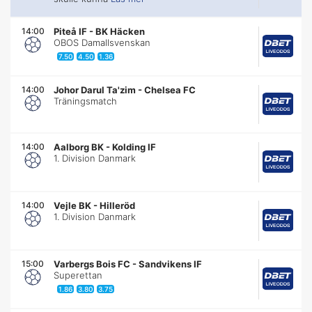
14:00
Piteå IF
-
BK Häcken
OBOS Damallsvenskan
7.50
4.50
1.36
14:00
Johor Darul Ta'zim
-
Chelsea FC
Träningsmatch
14:00
Aalborg BK
-
Kolding IF
1. Division Danmark
14:00
Vejle BK
-
Hilleröd
1. Division Danmark
15:00
Varbergs Bois FC
-
Sandvikens IF
Superettan
1.86
3.80
3.75