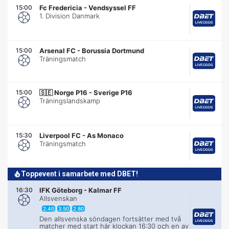
15:00
Fc Fredericia
-
Vendsyssel FF
1. Division Danmark
15:00
Arsenal FC
-
Borussia Dortmund
Träningsmatch
15:00
🇸🇪
Norge P16 - Sverige P16
Träningslandskamp
15:30
Liverpool FC
-
As Monaco
Träningsmatch
Toppevent i samarbete med DBET!
16:30
IFK Göteborg
-
Kalmar FF
Allsvenskan
2.40
3.50
2.80
Den allsvenska söndagen fortsätter med två
matcher med start här klockan 16:30 och en av