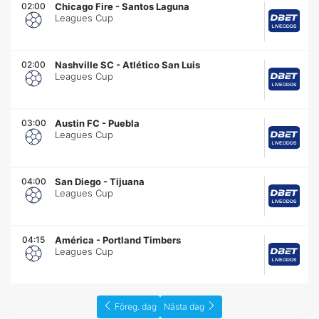
02:00
Chicago Fire
-
Santos Laguna
Leagues Cup
02:00
Nashville SC
-
Atlético San Luis
Leagues Cup
03:00
Austin FC
-
Puebla
Leagues Cup
04:00
San Diego
-
Tijuana
Leagues Cup
04:15
América
-
Portland Timbers
Leagues Cup
Föreg. dag
Nästa dag