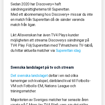
Sedan 2020 har Discovery+ haft
sändningsrättigheterna till Superettan.
Med ett abonnemang hos Discovery+ missar du inte
en match från Superettan då de sänder varenda
match från ligan.
Likt Allsvenskan har även TV4 Plays kunder
möjligheten att streama Discoverys sändningar på
TV4 Play. Följ Superettan med TVmatchens TV-tablå,
du hittar aktuella matcher via
Superettan idag
Svenska landslaget på tv och stream
Det svenska landslaget
deltar i en rad olika
turneringar och kvalspel, däribland kval till Fotbolls-
VM och Fotbolls-EM, Nations League och
träningsmatcher.
Majoriteten av Sveriges matcher har senaste åren
visats på C More (nu TV4 Plat), vare sig det gäller