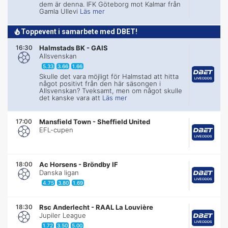
dem är denna. IFK Göteborg mot Kalmar från
Gamla Ullevi
Läs mer
Toppevent i samarbete med DBET!
16:30
Halmstads BK
-
GAIS
Allsvenskan
5.33
3.66
1.66
Skulle det vara möjligt för Halmstad att hitta
något positivt från den här säsongen i
Allsvenskan? Tveksamt, men om något skulle
det kanske vara att
Läs mer
17:00
Mansfield Town
-
Sheffield United
EFL-cupen
18:00
Ac Horsens
-
Bröndby IF
Danska ligan
4.75
3.80
1.69
18:30
Rsc Anderlecht
-
RAAL La Louvière
Jupiler League
1.72
3.50
5.00