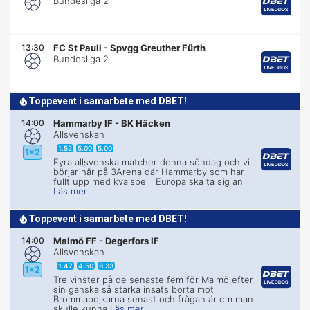
Bundesliga 2
13:30
FC St Pauli
-
Spvgg Greuther Fürth
Bundesliga 2
Toppevent i samarbete med DBET!
14:00
Hammarby IF
-
BK Häcken
Allsvenskan
1.52
5.00
5.00
1x2
Fyra allsvenska matcher denna söndag och vi
börjar här på 3Arena där Hammarby som har
fullt upp med kvalspel i Europa ska ta sig an
Läs mer
Toppevent i samarbete med DBET!
14:00
Malmö FF
-
Degerfors IF
Allsvenskan
1.47
4.50
6.33
1x2
Tre vinster på de senaste fem för Malmö efter
sin ganska så starka insats borta mot
Brommapojkarna senast och frågan är om man
skulle kunna
Läs mer