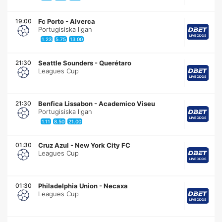
19:00
Fc Porto
-
Alverca
Portugisiska ligan
1.23
5.75
13.00
21:30
Seattle Sounders
-
Querétaro
Leagues Cup
21:30
Benfica Lissabon
-
Academico Viseu
Portugisiska ligan
1.11
8.50
21.00
01:30
Cruz Azul
-
New York City FC
Leagues Cup
01:30
Philadelphia Union
-
Necaxa
Leagues Cup