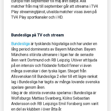
Europa från september till maj året därpå. Alla
matcher från maj till september går att streama i TV4
Play streamingtjänst, utvalda matcher visas även på
TV4 Play sportkanaler och i HD.
Bundesliga på TV och stream
Bundesliga
är tysklands högstaliga och har under en
lång period dominerats av Bayern München. Bayern
Münchens största utmanare i ligan har de senaste
åren varit Dortmund och RB Leipzig. Utöver att bjuda
på en intensiv och flödande fotboll finner vi även
många svenskar i den tyska ligan. Steget från
Allsvenskan till Bundesliga 2 eller till ett lägre rankat
lag i Bundesliga har tagits av många lovande svenska
spelare genom åren.
Idag är de största svenska spelarna i Bundesliga är
Wolfsburgs Mattias Svanberg, Kölns Sebastian
Andersson och RB Leipzigs Emil Forsberg som varit
en del av klubben i över åtta år.