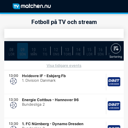
Fotboll på TV och stream
08
09
10
11
12
13
14
15
16
17
18
LÖR
SÖN
MÅN
TIS
ONS
TORS
FRE
LÖR
SÖN
MÅN
TIS
Sortering
Visa tidigare events
13:00
Hvidovre IF
-
Esbjerg Fb
1. Division Danmark
13:30
Energie Cottbus
-
Hannover 96
Bundesliga 2
13:30
1. FC Nürnberg
-
Dynamo Dresden