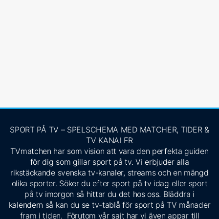
SPORT PÅ TV – SPELSCHEMA MED MATCHER, TIDER &
TV KANALER
TVmatchen har som vision att vara den perfekta guiden
för dig som gillar sport på tv. Vi erbjuder alla
rikstäckande svenska tv-kanaler, streams och en mängd
olika sporter. Söker du efter sport på tv idag eller sport
på tv imorgon så hittar du det hos oss. Bläddra i
kalendern så kan du se tv-tablå för sport på TV månader
fram i tiden. Förutom vår sajt har vi även appar till