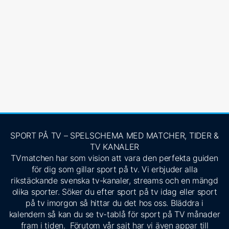
SPORT PÅ TV – SPELSCHEMA MED MATCHER, TIDER &
TV KANALER
TVmatchen har som vision att vara den perfekta guiden
för dig som gillar sport på tv. Vi erbjuder alla
rikstäckande svenska tv-kanaler, streams och en mängd
olika sporter. Söker du efter sport på tv idag eller sport
på tv imorgon så hittar du det hos oss. Bläddra i
kalendern så kan du se tv-tablå för sport på TV månader
fram i tiden. Förutom vår sajt har vi även appar till