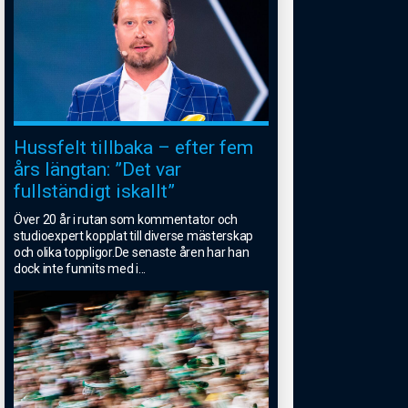
Hussfelt tillbaka – efter fem
års längtan: ”Det var
fullständigt iskallt”
Över 20 år i rutan som kommentator och
studioexpert kopplat till diverse mästerskap
och olika toppligor.De senaste åren har han
dock inte funnits med i
...