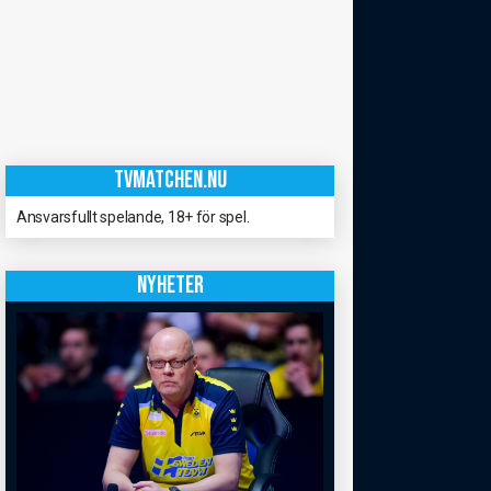
TVMATCHEN.NU
Ansvarsfullt spelande, 18+ för spel.
NYHETER