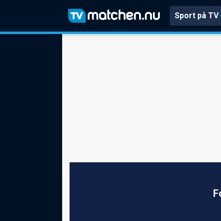
Sport på TV
F