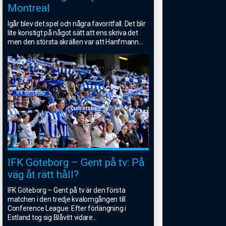
Montreal
Igår blev det spel och några favoritfall. Det blir
lite konstigt på något sätt att ens skriva det
men den största skrällen var att Hanfmann
...
IFK Göteborg – Gent på tv: På
väg åt rätt håll?
IFK Göteborg – Gent på tv är den första
matchen i den tredje kvalomgången till
Conference League. Efter förlängning i
Estland tog sig Blåvitt vidare
...