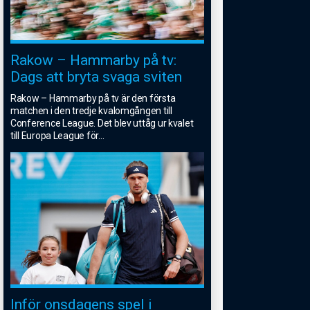
Rakow – Hammarby på tv:
Dags att bryta svaga sviten
Rakow – Hammarby på tv är den första
matchen i den tredje kvalomgången till
Conference League. Det blev uttåg ur kvalet
till Europa League för
...
Inför onsdagens spel i