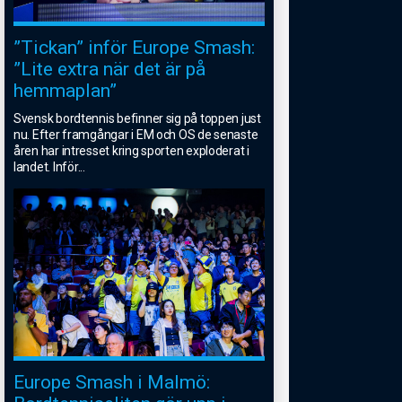
”Tickan” inför Europe Smash:
”Lite extra när det är på
hemmaplan”
Svensk bordtennis befinner sig på toppen just
nu. Efter framgångar i EM och OS de senaste
åren har intresset kring sporten exploderat i
landet. Inför
...
Europe Smash i Malmö: