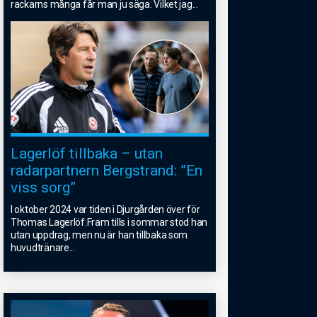
rackarns många får man ju säga. Vilket jag
...
Lagerlöf tillbaka – utan
radarpartnern Bergstrand: ”En
viss sorg”
I oktober 2024 var tiden i Djurgården över för
Thomas Lagerlöf.Fram tills i sommar stod han
utan uppdrag, men nu är han tillbaka som
huvudtränare
...