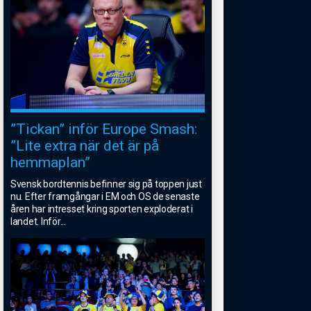
”Tickan” inför Europe Smash:
”Lite extra när det är på
hemmaplan”
Svensk bordtennis befinner sig på toppen just
nu. Efter framgångar i EM och OS de senaste
åren har intresset kring sporten exploderat i
landet. Inför
...