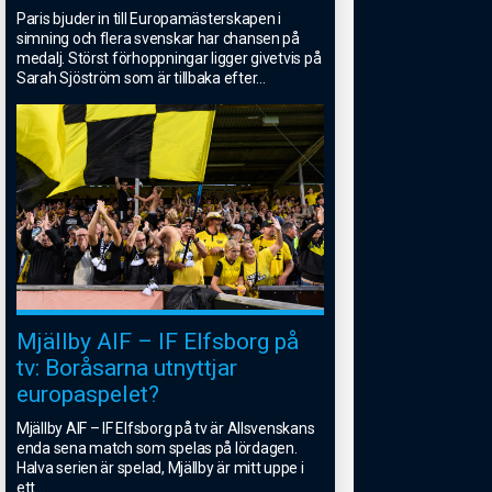
Paris bjuder in till Europamästerskapen i
simning och flera svenskar har chansen på
medalj. Störst förhoppningar ligger givetvis på
Sarah Sjöström som är tillbaka efter
...
Mjällby AIF – IF Elfsborg på
tv: Boråsarna utnyttjar
europaspelet?
Mjällby AIF – IF Elfsborg på tv är Allsvenskans
enda sena match som spelas på lördagen.
Halva serien är spelad, Mjällby är mitt uppe i
ett
...