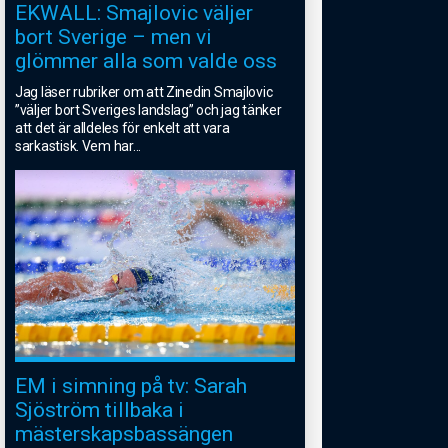
EKWALL: Smajlovic väljer
bort Sverige – men vi
glömmer alla som valde oss
Jag läser rubriker om att Zinedin Smajlovic
”väljer bort Sveriges landslag” och jag tänker
att det är alldeles för enkelt att vara
sarkastisk. Vem har
...
EM i simning på tv: Sarah
Sjöström tillbaka i
mästerskapsbassängen