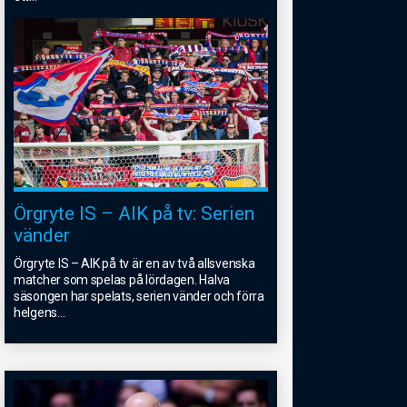
Örgryte IS – AIK på tv: Serien
vänder
Örgryte IS – AIK på tv är en av två allsvenska
matcher som spelas på lördagen. Halva
säsongen har spelats, serien vänder och förra
helgens
...