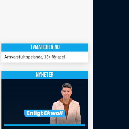
TVMATCHEN.NU
Ansvarsfullt spelande, 18+ för spel.
NYHETER