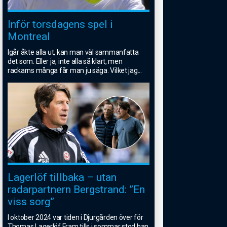
Inför torsdagens spel i
Montreal
Igår åkte alla ut, kan man väl sammanfatta
det som. Eller ja, inte alla så klart, men
rackarns många får man ju säga. Vilket jag
...
Lagerlöf tillbaka – utan
radarpartnern Bergstrand: ”En
viss sorg”
I oktober 2024 var tiden i Djurgården över för
Thomas Lagerlöf.Fram tills i sommar stod han