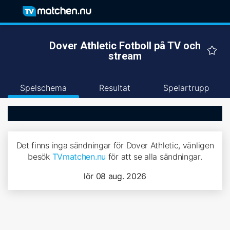
Dover Athletic Fotboll på TV och
stream
Spelschema
Resultat
Spelartrupp
Det finns inga sändningar för Dover Athletic, vänligen
besök
TVmatchen.nu
för att se alla sändningar.
lör 08 aug. 2026