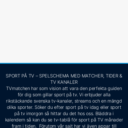
SPORT PÅ TV – SPELSCHEMA MED MATCHER, TIDER &
TV KANALER
TVmatchen har som vision att vara den perfekta guiden
för dig som gillar sport på tv. Vi erbjuder alla
rikstäckande svenska tv-kanaler, streams och en mängd
olika sporter. Söker du efter sport på tv idag eller sport
på tv imorgon så hittar du det hos oss. Bläddra i
kalendern så kan du se tv-tablå för sport på TV månader
fram i tiden. Förutom vår sajt har vi även appar till