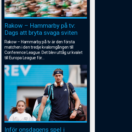
Rakow – Hammarby på tv:
Dags att bryta svaga sviten
Rakow – Hammarby på tv är den första
matchen i den tredje kvalomgången till
Conference League. Det blev uttåg ur kvalet
till Europa League för
...
Inför onsdagens spel i