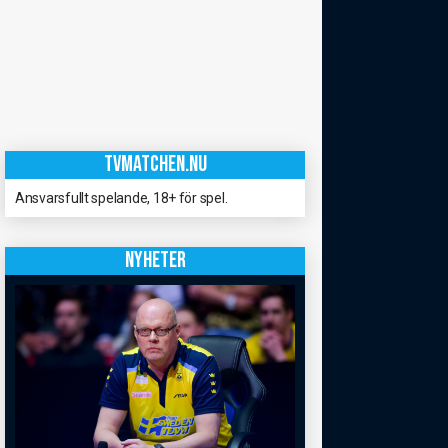
TVMATCHEN.NU
Ansvarsfullt spelande, 18+ för spel.
NYHETER