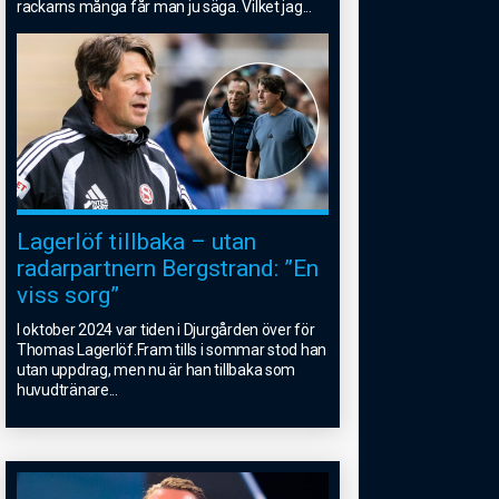
rackarns många får man ju säga. Vilket jag
...
Lagerlöf tillbaka – utan
radarpartnern Bergstrand: ”En
viss sorg”
I oktober 2024 var tiden i Djurgården över för
Thomas Lagerlöf.Fram tills i sommar stod han
utan uppdrag, men nu är han tillbaka som
huvudtränare
...