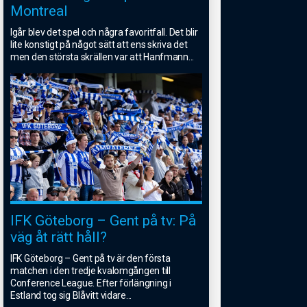
Montreal
Igår blev det spel och några favoritfall. Det blir
lite konstigt på något sätt att ens skriva det
men den största skrällen var att Hanfmann
...
IFK Göteborg – Gent på tv: På
väg åt rätt håll?
IFK Göteborg – Gent på tv är den första
matchen i den tredje kvalomgången till
Conference League. Efter förlängning i
Estland tog sig Blåvitt vidare
...