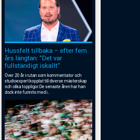
Hussfelt tillbaka – efter fem
års längtan: ”Det var
fullständigt iskallt”
Över 20 år i rutan som kommentator och
studioexpert kopplat till diverse mästerskap
och olika toppligor.De senaste åren har han
dock inte funnits med i
...