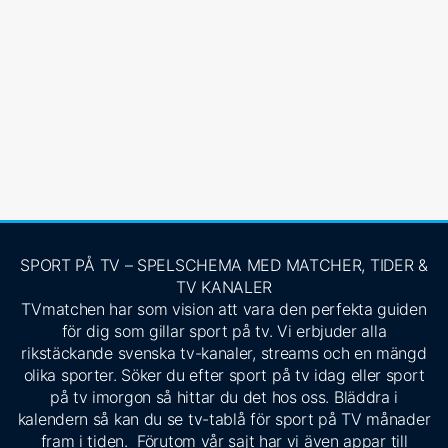
SPORT PÅ TV – SPELSCHEMA MED MATCHER, TIDER &
TV KANALER
TVmatchen har som vision att vara den perfekta guiden
för dig som gillar sport på tv. Vi erbjuder alla
rikstäckande svenska tv-kanaler, streams och en mängd
olika sporter. Söker du efter sport på tv idag eller sport
på tv imorgon så hittar du det hos oss. Bläddra i
kalendern så kan du se tv-tablå för sport på TV månader
fram i tiden. Förutom vår sajt har vi även appar till