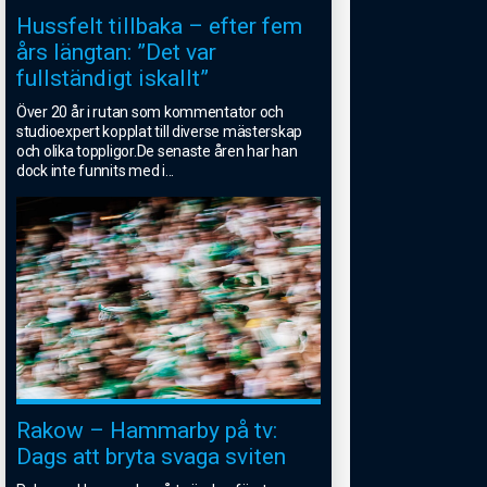
Hussfelt tillbaka – efter fem
års längtan: ”Det var
fullständigt iskallt”
Över 20 år i rutan som kommentator och
studioexpert kopplat till diverse mästerskap
och olika toppligor.De senaste åren har han
dock inte funnits med i
...
Rakow – Hammarby på tv:
Dags att bryta svaga sviten