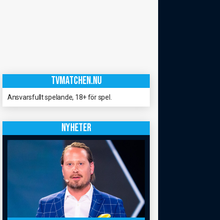
TVMATCHEN.NU
Ansvarsfullt spelande, 18+ för spel.
NYHETER