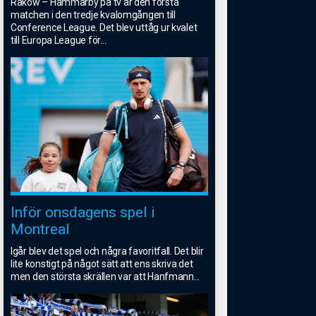
Rakow – Hammarby på tv är den första
matchen i den tredje kvalomgången till
Conference League. Det blev uttåg ur kvalet
till Europa League för
...
Inför onsdagens spel i
Montreal
Igår blev det spel och några favoritfall. Det blir
lite konstigt på något sätt att ens skriva det
men den största skrällen var att Hanfmann
...