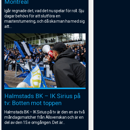
Montreal
Igår regnade det, vad det nu spelar för roll. Sju
dagar behövs för att slutföra en
mastersturnering, och då ska man ha med sig
att
...
Halmstads BK – IK Sirius på
tv: Botten mot toppen
Halmstads BK – IK Sirius på tv är den en av två
måndagsmatcher från Allsvenskan och är en
del av den 15:e omgången. Det är
...