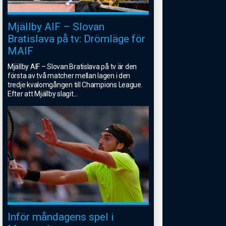
Mjällby AIF – Slovan
Bratislava på tv: Drömläge för
MAIF
Mjällby AIF – Slovan Bratislava på tv är den
första av två matcher mellan lagen i den
tredje kvalomgången till Champions League.
Efter att Mjällby slagit
...
Inför måndagens spel i