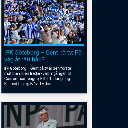
IFK Göteborg – Gent på tv: På
väg åt rätt håll?
IFK Göteborg – Gent på tv är den första
matchen i den tredje kvalomgången till
Conference League. Efter förlängning i
Estland tog sig Blåvitt vidare
...