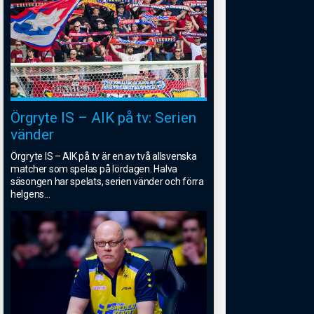
Örgryte IS – AIK på tv: Serien
vänder
Örgryte IS – AIK på tv är en av två allsvenska
matcher som spelas på lördagen. Halva
säsongen har spelats, serien vänder och förra
helgens
...