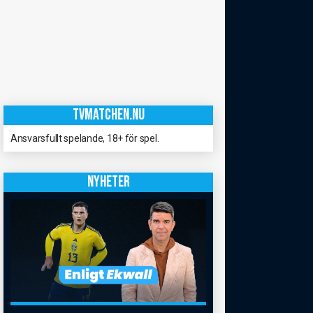
TVMATCHEN.NU
Ansvarsfullt spelande, 18+ för spel.
NYHETER