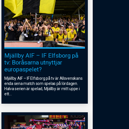
Mjällby AIF – IF Elfsborg på
tv: Boråsarna utnyttjar
europaspelet?
Mjällby AIF – IF Elfsborg på tv är Allsvenskans
enda sena match som spelas på lördagen.
Halva serien är spelad, Mjällby är mitt uppe i
ett
...