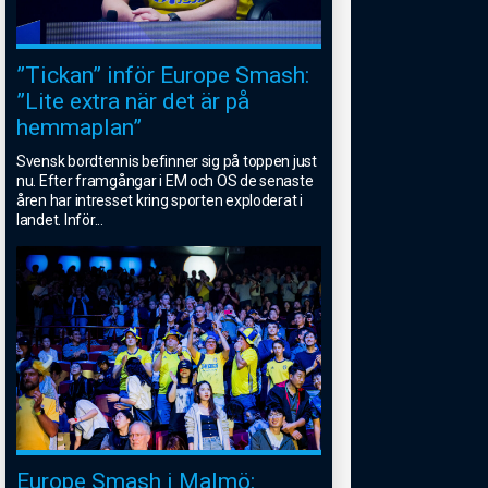
”Tickan” inför Europe Smash:
”Lite extra när det är på
hemmaplan”
Svensk bordtennis befinner sig på toppen just
nu. Efter framgångar i EM och OS de senaste
åren har intresset kring sporten exploderat i
landet. Inför
...
Europe Smash i Malmö: