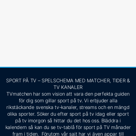
SPORT PÅ TV – SPELSCHEMA MED MATCHER, TIDER &
TV KANALER
TVmatchen har som vision att vara den perfekta guiden
för dig som gillar sport på tv. Vi erbjuder alla
rikstäckande svenska tv-kanaler, streams och en mängd
olika sporter. Söker du efter sport på tv idag eller sport
på tv imorgon så hittar du det hos oss. Bläddra i
kalendern så kan du se tv-tablå för sport på TV månader
fram i tiden. Förutom vår sajt har vi även appar till