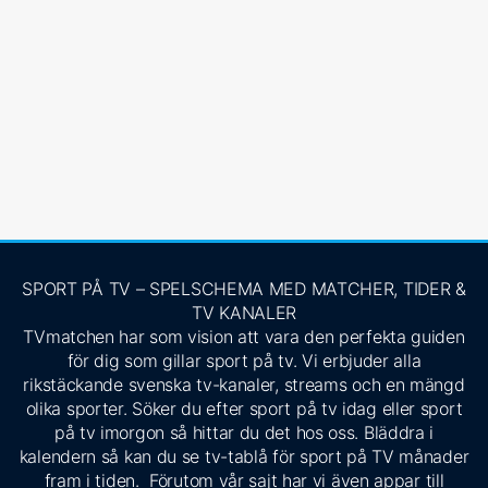
SPORT PÅ TV – SPELSCHEMA MED MATCHER, TIDER &
TV KANALER
TVmatchen har som vision att vara den perfekta guiden
för dig som gillar sport på tv. Vi erbjuder alla
rikstäckande svenska tv-kanaler, streams och en mängd
olika sporter. Söker du efter sport på tv idag eller sport
på tv imorgon så hittar du det hos oss. Bläddra i
kalendern så kan du se tv-tablå för sport på TV månader
fram i tiden. Förutom vår sajt har vi även appar till