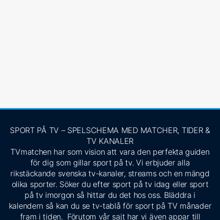
SPORT PÅ TV – SPELSCHEMA MED MATCHER, TIDER &
TV KANALER
TVmatchen har som vision att vara den perfekta guiden
för dig som gillar sport på tv. Vi erbjuder alla
rikstäckande svenska tv-kanaler, streams och en mängd
olika sporter. Söker du efter sport på tv idag eller sport
på tv imorgon så hittar du det hos oss. Bläddra i
kalendern så kan du se tv-tablå för sport på TV månader
fram i tiden. Förutom vår sajt har vi även appar till