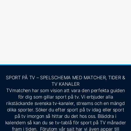
SPORT PÅ TV – SPELSCHEMA MED MATCHER, TIDER &
TV KANALER
TVmatchen har som vision att vara den perfekta guiden
för dig som gillar sport på tv. Vi erbjuder alla
rikstäckande svenska tv-kanaler, streams och en mängd
olika sporter. Söker du efter sport på tv idag eller sport
på tv imorgon så hittar du det hos oss. Bläddra i
kalendern så kan du se tv-tablå för sport på TV månader
fram i tiden. Förutom vår sajt har vi även appar till