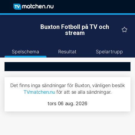
Buxton Fotboll på TV och
stream
Spelschema
Resultat
Spelartrupp
Det finns inga sändningar för Buxton, vänligen besök
TVmatchen.nu
för att se alla sändningar.
tors 06 aug. 2026