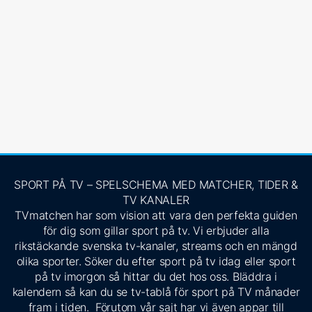
SPORT PÅ TV – SPELSCHEMA MED MATCHER, TIDER &
TV KANALER
TVmatchen har som vision att vara den perfekta guiden
för dig som gillar sport på tv. Vi erbjuder alla
rikstäckande svenska tv-kanaler, streams och en mängd
olika sporter. Söker du efter sport på tv idag eller sport
på tv imorgon så hittar du det hos oss. Bläddra i
kalendern så kan du se tv-tablå för sport på TV månader
fram i tiden. Förutom vår sajt har vi även appar till