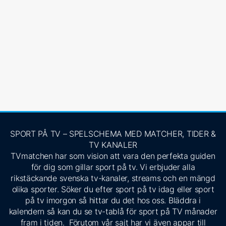
SPORT PÅ TV – SPELSCHEMA MED MATCHER, TIDER &
TV KANALER
TVmatchen har som vision att vara den perfekta guiden
för dig som gillar sport på tv. Vi erbjuder alla
rikstäckande svenska tv-kanaler, streams och en mängd
olika sporter. Söker du efter sport på tv idag eller sport
på tv imorgon så hittar du det hos oss. Bläddra i
kalendern så kan du se tv-tablå för sport på TV månader
fram i tiden. Förutom vår sajt har vi även appar till