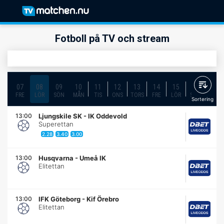
Fotboll på TV och stream
07
08
09
10
11
12
13
14
15
16
17
FRE
LÖR
SÖN
MÅN
TIS
ONS
TORS
FRE
LÖR
SÖN
MÅN
Sortering
13:00
Ljungskile SK
-
IK Oddevold
Superettan
2.28
3.40
3.00
13:00
Husqvarna
-
Umeå IK
Elitettan
13:00
IFK Göteborg
-
Kif Örebro
Elitettan