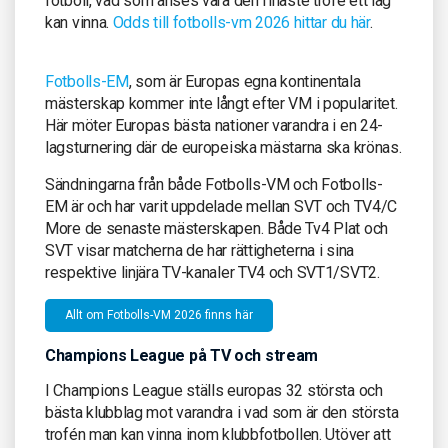
fotboll, vad som anses vara den finaste trofé ett lag
kan vinna.
Odds till fotbolls-vm 2026 hittar du här
.
Fotbolls-EM
, som är Europas egna kontinentala
mästerskap kommer inte långt efter VM i popularitet.
Här möter Europas bästa nationer varandra i en 24-
lagsturnering där de europeiska mästarna ska krönas.
Sändningarna från både Fotbolls-VM och Fotbolls-
EM är och har varit uppdelade mellan SVT och TV4/C
More de senaste mästerskapen. Både Tv4 Plat och
SVT visar matcherna de har rättigheterna i sina
respektive linjära TV-kanaler TV4 och SVT1/SVT2.
Allt om Fotbolls-VM 2026 finns här
Champions League på TV och stream
I Champions League ställs europas 32 största och
bästa klubblag mot varandra i vad som är den största
trofén man kan vinna inom klubbfotbollen. Utöver att