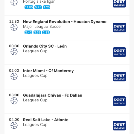
Portugisiska ligan
11.00
5.75
1.25
22:30
New England Revolution
-
Houston Dynamo
Major League Soccer
2.42
3.33
2.83
00:30
Orlando City SC
-
León
Leagues Cup
02:00
Inter Miami
-
Cf Monterrey
Leagues Cup
03:00
Guadalajara Chivas
-
Fc Dallas
Leagues Cup
04:00
Real Salt Lake
-
Atlante
Leagues Cup