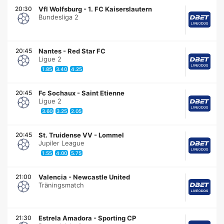
20:30
Vfl Wolfsburg
-
1. FC Kaiserslautern
Bundesliga 2
20:45
Nantes
-
Red Star FC
Ligue 2
1.85
3.40
4.25
20:45
Fc Sochaux
-
Saint Etienne
Ligue 2
3.60
3.25
2.05
20:45
St. Truidense VV
-
Lommel
Jupiler League
1.55
4.00
5.75
21:00
Valencia
-
Newcastle United
Träningsmatch
21:30
Estrela Amadora
-
Sporting CP