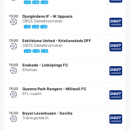
2.57
3.80
2.42
15:00
Djurgårdens IF
-
IK Uppsala
OBOS Damallsvenskan
1.32
5.00
7.50
15:00
Eskilstuna United
-
Kristianstads DFF
OBOS Damallsvenskan
3.40
3.25
2.05
15:00
Enskede
-
Linköpings FC
Elitettan
15:00
Queens Park Rangers
-
Millwall FC
EFL-cupen
15:30
Bayer Leverkusen
-
Sevilla
Träningsmatch