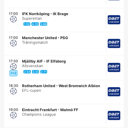
17:00
IFK Norrköping
-
IK Brage
Superettan
1.52
4.33
5.66
17:00
Manchester United
-
PSG
Träningsmatch
17:30
Mjällby AIF
-
IF Elfsborg
Allsvenskan
2.54
3.33
2.71
1x2
18:30
Rotherham United
-
West Bromwich Albion
EFL-cupen
19:00
Eintracht Frankfurt
-
Malmö FF
Champions League