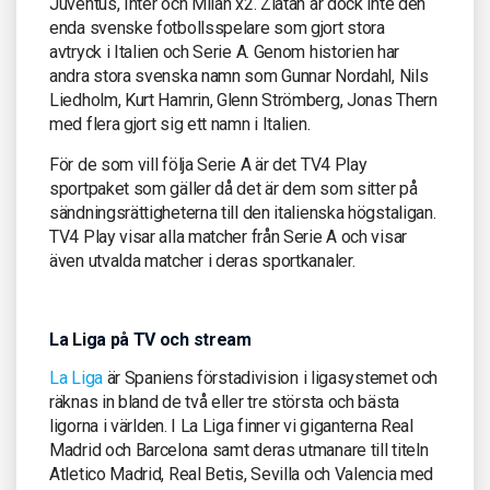
Juventus, Inter och Milan x2. Zlatan är dock inte den
enda svenske fotbollsspelare som gjort stora
avtryck i Italien och Serie A. Genom historien har
andra stora svenska namn som Gunnar Nordahl, Nils
Liedholm, Kurt Hamrin, Glenn Strömberg, Jonas Thern
med flera gjort sig ett namn i Italien.
För de som vill följa Serie A är det TV4 Play
sportpaket som gäller då det är dem som sitter på
sändningsrättigheterna till den italienska högstaligan.
TV4 Play visar alla matcher från Serie A och visar
även utvalda matcher i deras sportkanaler.
La Liga på TV och stream
La Liga
är Spaniens förstadivision i ligasystemet och
räknas in bland de två eller tre största och bästa
ligorna i världen. I La Liga finner vi giganterna Real
Madrid och Barcelona samt deras utmanare till titeln
Atletico Madrid, Real Betis, Sevilla och Valencia med