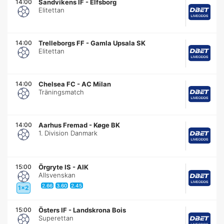
14:00
Sandvikens IF
-
Elfsborg
Elitettan
14:00
Trelleborgs FF
-
Gamla Upsala SK
Elitettan
14:00
Chelsea FC
-
AC Milan
Träningsmatch
14:00
Aarhus Fremad
-
Køge BK
1. Division Danmark
15:00
Örgryte IS
-
AIK
Allsvenskan
2.66
3.60
2.45
1x2
15:00
Östers IF
-
Landskrona Bois
Superettan