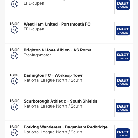
EFL-cupen
16:00
West Ham United
-
Portsmouth FC
EFL-cupen
16:00
Brighton & Hove Albion
-
AS Roma
Träningsmatch
16:00
Darlington FC
-
Worksop Town
National League North / South
16:00
Scarborough Athletic
-
South Shields
National League North / South
16:00
Dorking Wanderers
-
Dagenham Redbridge
National League North / South