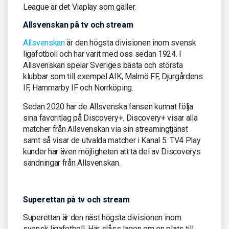
League är det Viaplay som gäller.
Allsvenskan på tv och stream
Allsvenskan
är den högsta divisionen inom svensk
ligafotboll och har varit med oss sedan 1924. I
Allsvenskan spelar Sveriges bästa och största
klubbar som till exempel AIK, Malmö FF, Djurgårdens
IF, Hammarby IF och Norrköping.
Sedan 2020 har de Allsvenska fansen kunnat följa
sina favoritlag på Discovery+. Discovery+ visar alla
matcher från Allsvenskan via sin streamingtjänst
samt så visar de utvalda matcher i Kanal 5. TV4 Play
kunder har även möjligheten att ta del av Discoverys
sändningar från Allsvenskan.
Superettan på tv och stream
Superettan är den näst högsta divisionen inom
svensk ligafotboll. Här slåss lagen om en plats till