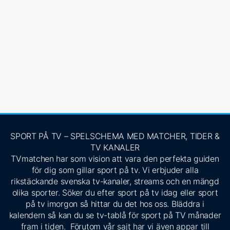
SPORT PÅ TV – SPELSCHEMA MED MATCHER, TIDER &
TV KANALER
TVmatchen har som vision att vara den perfekta guiden
för dig som gillar sport på tv. Vi erbjuder alla
rikstäckande svenska tv-kanaler, streams och en mängd
olika sporter. Söker du efter sport på tv idag eller sport
på tv imorgon så hittar du det hos oss. Bläddra i
kalendern så kan du se tv-tablå för sport på TV månader
fram i tiden. Förutom vår sajt har vi även appar till