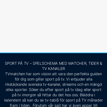
SPORT PÅ TV – SPELSCHEMA MED MATCHER, TIDER &
TV KANALER
TVmatchen har som vision att vara den perfekta guiden
för dig som gillar sport på tv. Vi erbjuder alla
rikstäckande svenska tv-kanaler, streams och en mängd
olika sporter. Söker du efter sport på tv idag eller sport
på tv imorgon så hittar du det hos oss. Bläddra i
kalendern så kan du se tv-tablå för sport på TV månader
fram i tiden. Förutom vår sajt har vi även appar till