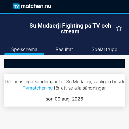
Su Mudaerji Fighting på TV och
stream
Spelschema
Resultat
Spelartrupp
Det finns inga sändningar för Su Mudaerji, vänligen besök
TVmatchen.nu
för att se alla sändningar.
sön 09 aug. 2026