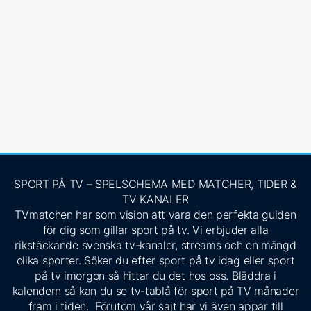
SPORT PÅ TV – SPELSCHEMA MED MATCHER, TIDER &
TV KANALER
TVmatchen har som vision att vara den perfekta guiden
för dig som gillar sport på tv. Vi erbjuder alla
rikstäckande svenska tv-kanaler, streams och en mängd
olika sporter. Söker du efter sport på tv idag eller sport
på tv imorgon så hittar du det hos oss. Bläddra i
kalendern så kan du se tv-tablå för sport på TV månader
fram i tiden. Förutom vår sajt har vi även appar till