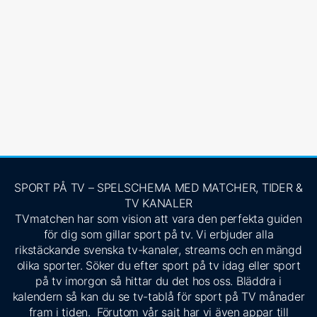
SPORT PÅ TV – SPELSCHEMA MED MATCHER, TIDER &
TV KANALER
TVmatchen har som vision att vara den perfekta guiden
för dig som gillar sport på tv. Vi erbjuder alla
rikstäckande svenska tv-kanaler, streams och en mängd
olika sporter. Söker du efter sport på tv idag eller sport
på tv imorgon så hittar du det hos oss. Bläddra i
kalendern så kan du se tv-tablå för sport på TV månader
fram i tiden. Förutom vår sajt har vi även appar till