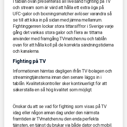
I tablån ovan presenteras all livesänd fighting på TV
och stream som är värd att hålla ett extra öga på.
UFC-galor och boxningsmatcher avlöser varandra så
se till att kika in på sidan med jämna mellanrum.
Fightinggenren lockar stora tittarsiffror i Sverige varje
gång det vankas stora galor och flera av tittarna
använder med framgång TVmatchen.nu och tablån
ovan för att hålla koll på de korrekta sändningstiderna
och kanalerna.
Fighting på TV
Informationen hämtas dagligen ifrån TV-bolagen och
streamingtjänsterna innan den senare läggs in i
tablån. Kvalitetskontroller sker kontinuerligt för att
säkerställa en så hög kvalitet som möjligt.
Önskar du att se vad för fighting som visas på TV
idag eller någon annan dag under den närmsta
framtiden är TVmatchen.nu den enda perfekta
tjänsten, en tjänst du brukar via både dator och mobil.