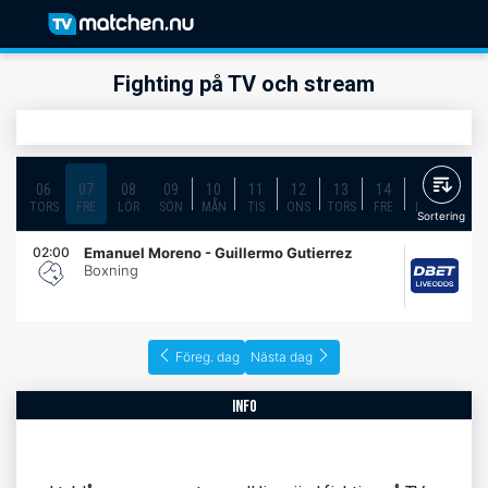
Fighting på TV och stream
06
07
08
09
10
11
12
13
14
15
16
TORS
FRE
LÖR
SÖN
MÅN
TIS
ONS
TORS
FRE
LÖR
SÖN
Sortering
02:00
Emanuel Moreno - Guillermo Gutierrez
Boxning
Föreg. dag
Nästa dag
info