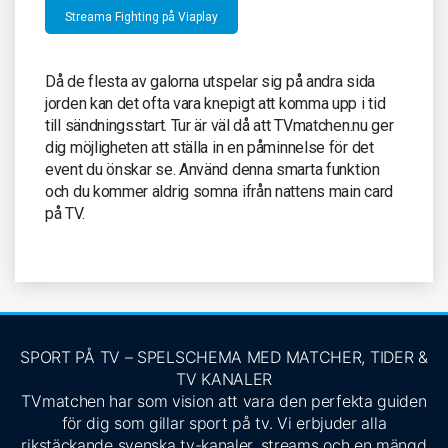
Streama Fighting på Viaplay
Då de flesta av galorna utspelar sig på andra sida
jorden kan det ofta vara knepigt att komma upp i tid
till sändningsstart. Tur är väl då att TVmatchen.nu ger
dig möjligheten att ställa in en påminnelse för det
event du önskar se. Använd denna smarta funktion
och du kommer aldrig somna ifrån nattens main card
på TV.
SPORT PÅ TV – SPELSCHEMA MED MATCHER, TIDER &
TV KANALER
TVmatchen har som vision att vara den perfekta guiden
för dig som gillar sport på tv. Vi erbjuder alla
rikstäckande svenska tv-kanaler, streams och en mängd