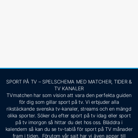
SPORT PÅ TV – SPELSCHEMA MED MATCHER, TIDER &
TV KANALER
TVmatchen har som vision att vara den perfekta guiden
för dig som gillar sport på tv. Vi erbjuder alla
rikstäckande svenska tv-kanaler, streams och en mängd
olika sporter. Söker du efter sport på tv idag eller sport
på tv imorgon så hittar du det hos oss. Bläddra i
kalendern så kan du se tv-tablå för sport på TV månader
fram i tiden. Förutom vår sajt har vi även appar till