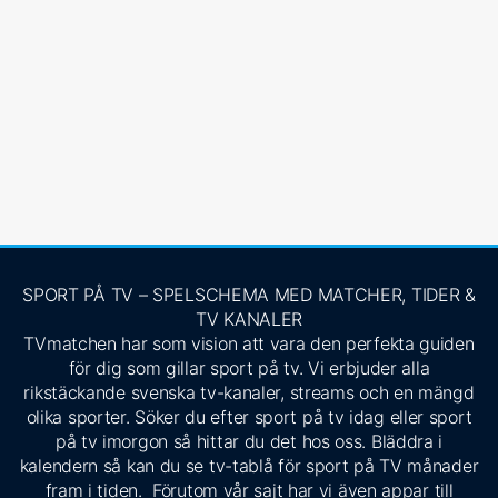
SPORT PÅ TV – SPELSCHEMA MED MATCHER, TIDER &
TV KANALER
TVmatchen har som vision att vara den perfekta guiden
för dig som gillar sport på tv. Vi erbjuder alla
rikstäckande svenska tv-kanaler, streams och en mängd
olika sporter. Söker du efter sport på tv idag eller sport
på tv imorgon så hittar du det hos oss. Bläddra i
kalendern så kan du se tv-tablå för sport på TV månader
fram i tiden. Förutom vår sajt har vi även appar till