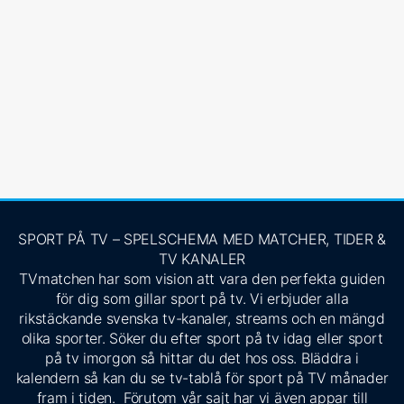
SPORT PÅ TV – SPELSCHEMA MED MATCHER, TIDER &
TV KANALER
TVmatchen har som vision att vara den perfekta guiden
för dig som gillar sport på tv. Vi erbjuder alla
rikstäckande svenska tv-kanaler, streams och en mängd
olika sporter. Söker du efter sport på tv idag eller sport
på tv imorgon så hittar du det hos oss. Bläddra i
kalendern så kan du se tv-tablå för sport på TV månader
fram i tiden. Förutom vår sajt har vi även appar till