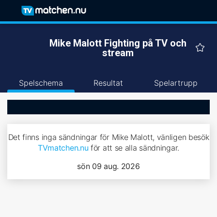
Mike Malott Fighting på TV och
stream
Spelschema
Resultat
Spelartrupp
Det finns inga sändningar för Mike Malott, vänligen besök
TVmatchen.nu
för att se alla sändningar.
sön 09 aug. 2026