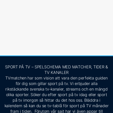
SPORT PÅ TV – SPELSCHEMA MED MATCHER, TIDER &
TV KANALER
TVmatchen har som vision att vara den perfekta guiden
för dig som gillar sport på tv. Vi erbjuder alla
rikstäckande svenska tv-kanaler, streams och en mängd
olika sporter. Söker du efter sport på tv idag eller sport
på tv imorgon så hittar du det hos oss. Bläddra i
kalendern så kan du se tv-tablå för sport på TV månader
fram i tiden. Förutom vår sajt har vi även appar till