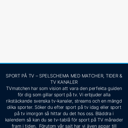
SPORT PÅ TV – SPELSCHEMA MED MATCHER, TIDER &
TV KANALER
TVmatchen har som vision att vara den perfekta guiden
för dig som gillar sport på tv. Vi erbjuder alla
rikstäckande svenska tv-kanaler, streams och en mängd
olika sporter. Söker du efter sport på tv idag eller sport
på tv imorgon så hittar du det hos oss. Bläddra i
kalendern så kan du se tv-tablå för sport på TV månader
fram i tiden. Förutom vår sajt har vi även appar till