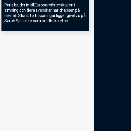
Paris bjuder in till Europamästerskapen i
simning och flera svenskar har chansen på
medalj. Störst förhoppningar ligger givetvis på
Sarah Sjöström som är tillbaka efter
...