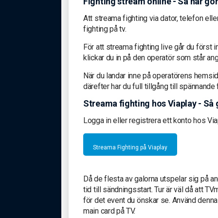
Fighting stream online - Så här gö
Att streama fighting via dator, telefon el
fighting på tv.
För att streama fighting live går du först 
klickar du in på den operatör som står an
När du landar inne på operatörens hemsida
därefter har du full tillgång till spännand
Streama fighting hos Viaplay - Så 
Logga in eller registrera ett konto hos Vi
Streama Fighting på Viaplay
Då de flesta av galorna utspelar sig på a
tid till sändningsstart. Tur är väl då att 
för det event du önskar se. Använd denna
main card på TV.