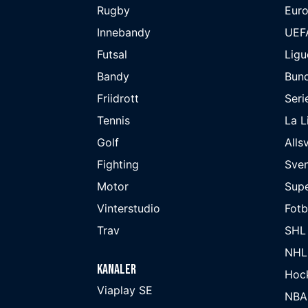
Rugby
Eur
Innebandy
UEF
Futsal
Ligu
Bandy
Bund
Friidrott
Seri
Tennis
La L
Golf
Alls
Fighting
Sve
Motor
Supe
Vinterstudio
Fot
Trav
SHL
NHL
Kanaler
Hoc
Viaplay SE
NBA