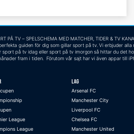
RT PÅ TV – SPELSCHEMA MED MATCHER, TIDER & TV KAN
rfekta guiden för dig som gillar sport på tv. Vi erbjuder alla
 sport på tv idag eller sport på tv imorgon så hittar du det ho
ånader fram i tiden. Förutom vår sajt har vi även appar till i
r
Lag
-cupen
Arsenal FC
mpionship
Manchester City
cupen
Liverpool FC
ier League
Chelsea FC
mpions League
Manchester United