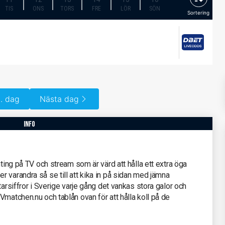
TIS
ONS
TORS
FRE
LÖR
SÖN
Sortering
. dag
Nästa dag
info
hting på TV och stream som är värd att hålla ett extra öga
 varandra så se till att kika in på sidan med jämna
tarsiffror i Sverige varje gång det vankas stora galor och
Vmatchen.nu och tablån ovan för att hålla koll på de