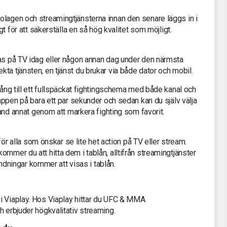
olagen och streamingtjänsterna innan den senare läggs in i
gt för att säkerställa en så hög kvalitet som möjligt.
sas på TV idag eller någon annan dag under den närmsta
ta tjänsten, en tjänst du brukar via både dator och mobil.
gång till ett fullspäckat fightingschema med både kanal och
 appen på bara ett par sekunder och sedan kan du själv välja
bland annat genom att markera fighting som favorit.
 för alla som önskar se lite het action på TV eller stream.
mmer du att hitta dem i tablån, alltifrån streamingtjänster
sändningar kommer att visas i tablån.
i Viaplay. Hos Viaplay hittar du UFC & MMA.
h erbjuder högkvalitativ streaming.