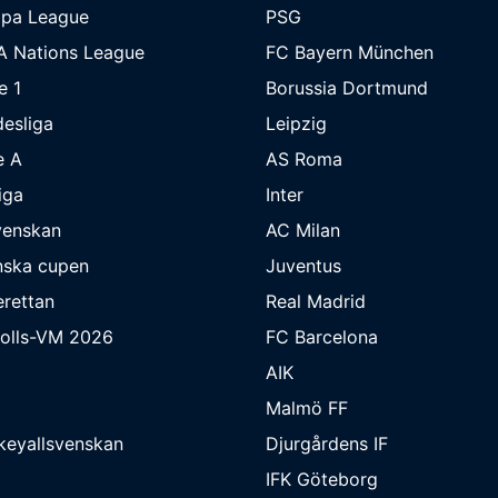
opa League
PSG
A Nations League
FC Bayern München
e 1
Borussia Dortmund
esliga
Leipzig
e A
AS Roma
iga
Inter
venskan
AC Milan
nska cupen
Juventus
rettan
Real Madrid
bolls-VM 2026
FC Barcelona
AIK
Malmö FF
keyallsvenskan
Djurgårdens IF
IFK Göteborg