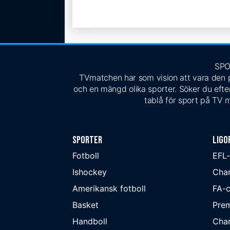
SPO
TVmatchen har som vision att vara den pe
och en mängd olika sporter. Söker du efter
tablå för sport på TV m
Sporter
Ligo
Fotboll
EFL
Ishockey
Cha
Amerikansk fotboll
FA-
Basket
Prem
Handboll
Cha