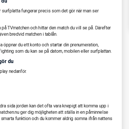
r du
ler surfplatta fungerar precis som det gör när man ser
in på TVmatchen och hittar den match du vill se på. Därefter
given bredvid matchen i tablån.
 öppnar du ett konto och startar din prenumeration,
e fighting som du kan se på datorn, mobilen eller surfplattan.
gör du
aplay nedanför.
ndra sida jorden kan det ofta vara knepigt att komma upp i
TVmatchen.nu ger dig möjligheten att ställa in en påminnelse
 smarta funktion och du kommer aldrig somna ifrån nattens