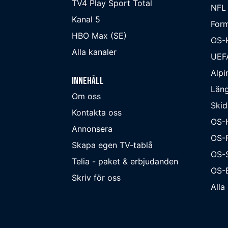
TV4 Play Sport Total
NFL
Kanal 5
Form
HBO Max (SE)
OS-
Alla kanaler
UEF
Alpi
Innehåll
Läng
Om oss
Skid
Kontakta oss
OS-
Annonsera
OS-F
Skapa egen TV-tablå
OS-
Telia - paket & erbjudanden
OS-B
Skriv för oss
Alla 