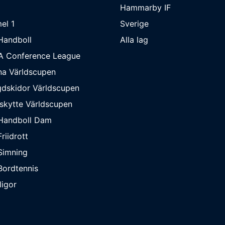
Hammarby IF
el 1
Sverige
Handboll
Alla lag
A Conference League
na Världscupen
dskidor Världscupen
skytte Världscupen
Handboll Dam
riidrott
Simning
ordtennis
ligor