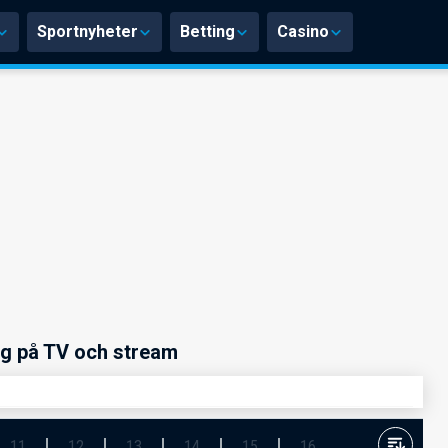
Sportnyheter
Betting
Casino
ng på TV och stream
11
12
13
14
15
16