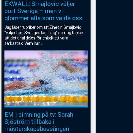
EKWALL: Smajlovic väljer
bort Sverige – men vi
glömmer alla som valde oss
Jag läser rubriker om att Zinedin Smajlovic
”väljer bort Sveriges landslag” och jag tänker
att det är alldeles för enkelt att vara
sarkastisk. Vem har
...
EM i simning på tv: Sarah
Sjöström tillbaka i
mästerskapsbassängen