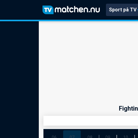
Sport på TV
Fighti
06
07
08
09
10