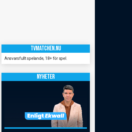
TVMATCHEN.NU
Ansvarsfullt spelande, 18+ för spel.
NYHETER