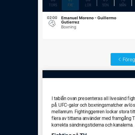
TORS
FRE
LÖR
SÖN
MÅN
02:00
Emanuel Moreno - Guillermo
Gutierrez
Boxning
Föreg
I tablån ovan presenteras all livesänd fig
på. UFC-galor och boxningsmatcher avlöser
mellanrum. Fightinggenren lockar stora tit
flera av tittarna använder med framgång T
korrekta sändningstiderna och kanalerna.