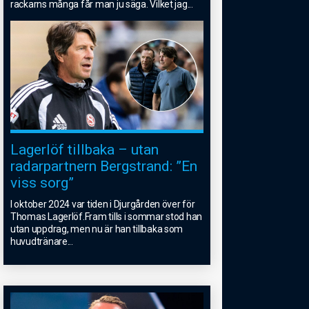
rackarns många får man ju säga. Vilket jag
...
Lagerlöf tillbaka – utan
radarpartnern Bergstrand: ”En
viss sorg”
I oktober 2024 var tiden i Djurgården över för
Thomas Lagerlöf.Fram tills i sommar stod han
utan uppdrag, men nu är han tillbaka som
huvudtränare
...