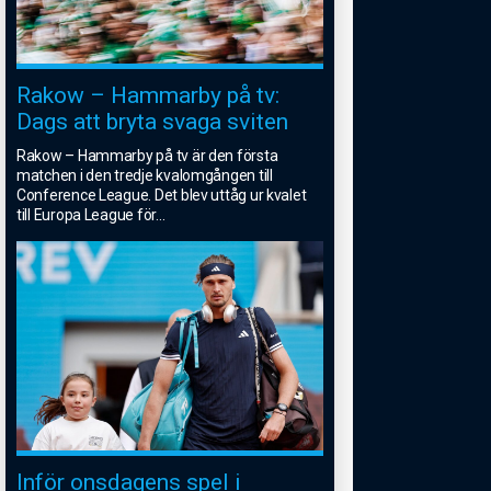
Rakow – Hammarby på tv:
Dags att bryta svaga sviten
Rakow – Hammarby på tv är den första
matchen i den tredje kvalomgången till
Conference League. Det blev uttåg ur kvalet
till Europa League för
...
Inför onsdagens spel i