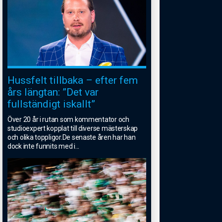
Hussfelt tillbaka – efter fem
års längtan: ”Det var
fullständigt iskallt”
Över 20 år i rutan som kommentator och
studioexpert kopplat till diverse mästerskap
och olika toppligor.De senaste åren har han
dock inte funnits med i
...