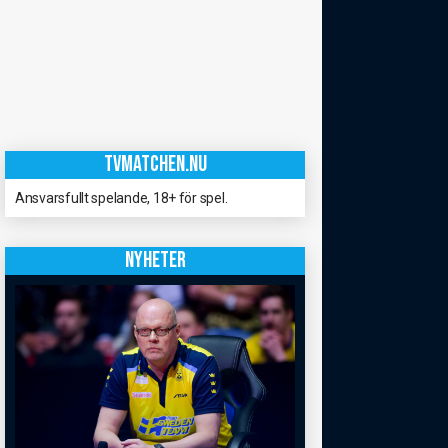
TVMATCHEN.NU
Ansvarsfullt spelande, 18+ för spel.
NYHETER