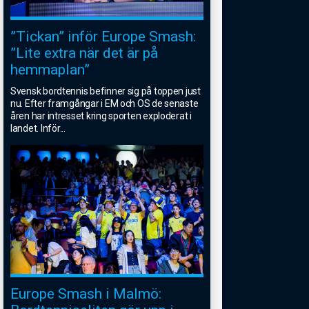
”Tickan” inför Europe Smash:
”Lite extra när det är på
hemmaplan”
Svensk bordtennis befinner sig på toppen just
nu. Efter framgångar i EM och OS de senaste
åren har intresset kring sporten exploderat i
landet. Inför
...
Europe Smash i Malmö: