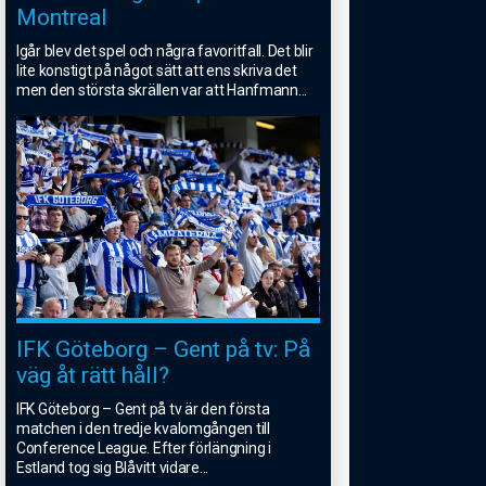
Montreal
Igår blev det spel och några favoritfall. Det blir
lite konstigt på något sätt att ens skriva det
men den största skrällen var att Hanfmann
...
IFK Göteborg – Gent på tv: På
väg åt rätt håll?
IFK Göteborg – Gent på tv är den första
matchen i den tredje kvalomgången till
Conference League. Efter förlängning i
Estland tog sig Blåvitt vidare
...