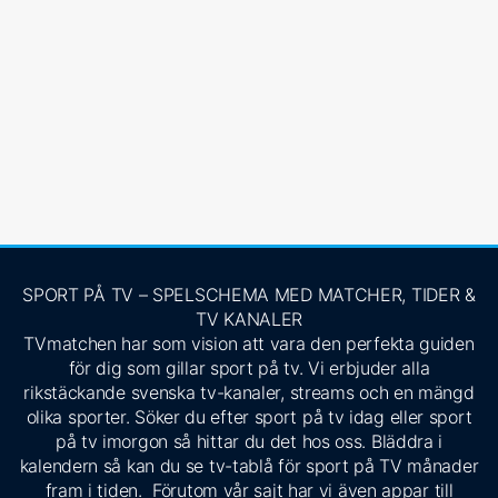
SPORT PÅ TV – SPELSCHEMA MED MATCHER, TIDER &
TV KANALER
TVmatchen har som vision att vara den perfekta guiden
för dig som gillar sport på tv. Vi erbjuder alla
rikstäckande svenska tv-kanaler, streams och en mängd
olika sporter. Söker du efter sport på tv idag eller sport
på tv imorgon så hittar du det hos oss. Bläddra i
kalendern så kan du se tv-tablå för sport på TV månader
fram i tiden. Förutom vår sajt har vi även appar till