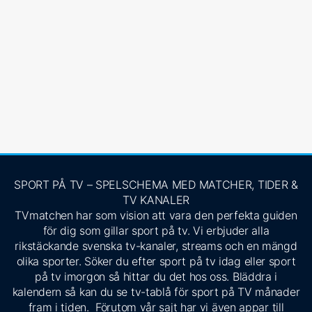
SPORT PÅ TV – SPELSCHEMA MED MATCHER, TIDER &
TV KANALER
TVmatchen har som vision att vara den perfekta guiden
för dig som gillar sport på tv. Vi erbjuder alla
rikstäckande svenska tv-kanaler, streams och en mängd
olika sporter. Söker du efter sport på tv idag eller sport
på tv imorgon så hittar du det hos oss. Bläddra i
kalendern så kan du se tv-tablå för sport på TV månader
fram i tiden. Förutom vår sajt har vi även appar till