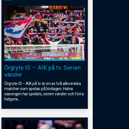
Örgryte IS – AIK på tv: Serien
vänder
Örgryte IS – AIK på tv är en av två allsvenska
matcher som spelas på lördagen. Halva
säsongen har spelats, serien vänder och förra
helgens
...