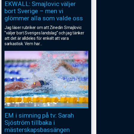
EKWALL: Smajlovic väljer
bort Sverige – men vi
glömmer alla som valde oss
Jag läser rubriker om att Zinedin Smajlovic
”väljer bort Sveriges landslag” och jag tänker
att det är alldeles för enkelt att vara
sarkastisk. Vem har
...
EM i simning på tv: Sarah
Sjöström tillbaka i
mästerskapsbassängen