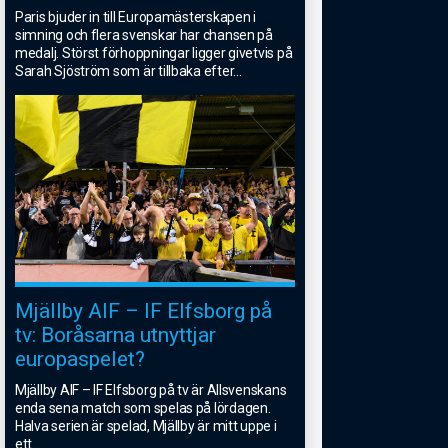
Paris bjuder in till Europamästerskapen i
simning och flera svenskar har chansen på
medalj. Störst förhoppningar ligger givetvis på
Sarah Sjöström som är tillbaka efter
...
Mjällby AIF – IF Elfsborg på
tv: Boråsarna utnyttjar
europaspelet?
Mjällby AIF – IF Elfsborg på tv är Allsvenskans
enda sena match som spelas på lördagen.
Halva serien är spelad, Mjällby är mitt uppe i
ett
...