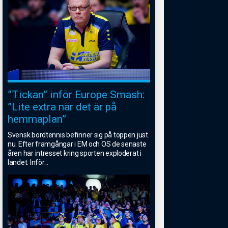
”Tickan” inför Europe Smash:
”Lite extra när det är på
hemmaplan”
Svensk bordtennis befinner sig på toppen just
nu. Efter framgångar i EM och OS de senaste
åren har intresset kring sporten exploderat i
landet. Inför
...