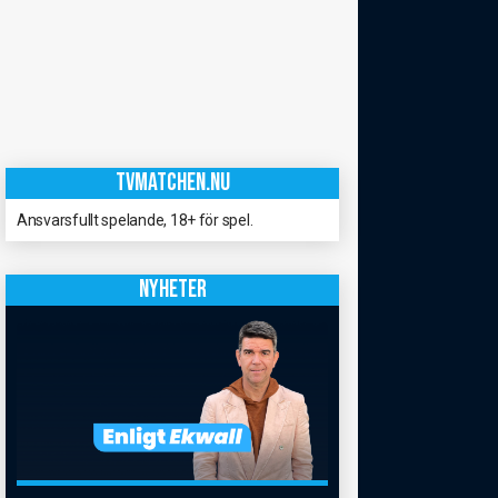
TVMATCHEN.NU
Ansvarsfullt spelande, 18+ för spel.
NYHETER