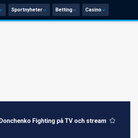
Sportnyheter
Betting
Casino
 Donchenko Fighting på TV och stream