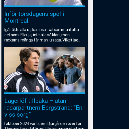
Inför torsdagens spel i
Montreal
Igår åkte alla ut, kan man väl sammanfatta
det som. Eller ja, inte alla så klart, men
rackarns många får man ju säga. Vilket jag
...
Lagerlöf tillbaka – utan
radarpartnern Bergstrand: ”En
viss sorg”
I oktober 2024 var tiden i Djurgården över för
Thomas Lagerlöf.Fram tills i sommar stod han