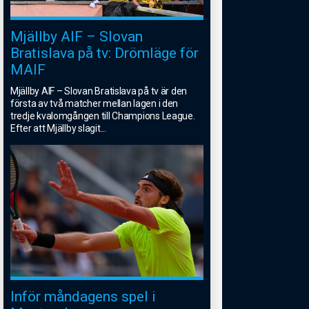
Mjällby AIF – Slovan
Bratislava på tv: Drömläge för
MAIF
Mjällby AIF – Slovan Bratislava på tv är den
första av två matcher mellan lagen i den
tredje kvalomgången till Champions League.
Efter att Mjällby slagit
...
Inför måndagens spel i