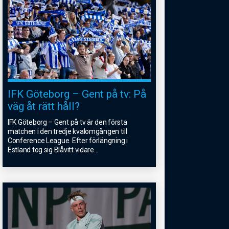
IFK Göteborg – Gent på tv: På
väg åt rätt håll?
IFK Göteborg – Gent på tv är den första
matchen i den tredje kvalomgången till
Conference League. Efter förlängning i
Estland tog sig Blåvitt vidare
...