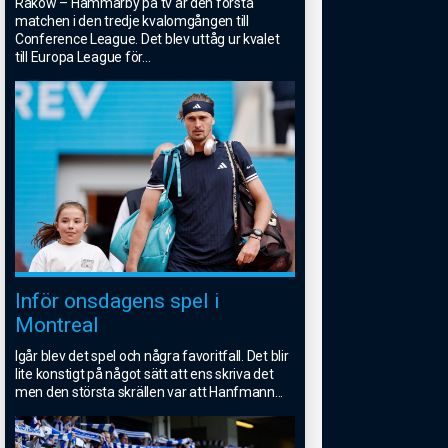
Rakow – Hammarby på tv är den första
matchen i den tredje kvalomgången till
Conference League. Det blev uttåg ur kvalet
till Europa League för
...
Inför onsdagens spel i
Montreal
Igår blev det spel och några favoritfall. Det blir
lite konstigt på något sätt att ens skriva det
men den största skrällen var att Hanfmann
...