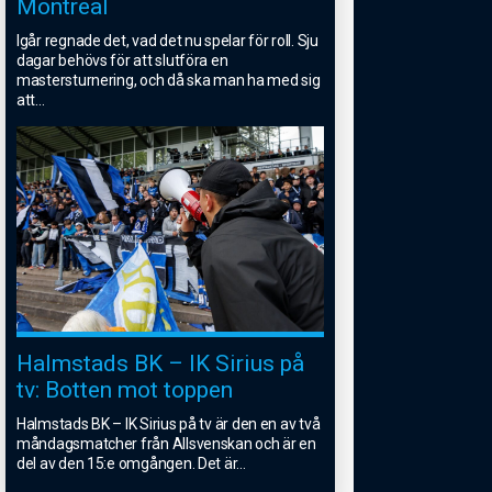
Montreal
Igår regnade det, vad det nu spelar för roll. Sju
dagar behövs för att slutföra en
mastersturnering, och då ska man ha med sig
att
...
Halmstads BK – IK Sirius på
tv: Botten mot toppen
Halmstads BK – IK Sirius på tv är den en av två
måndagsmatcher från Allsvenskan och är en
del av den 15:e omgången. Det är
...