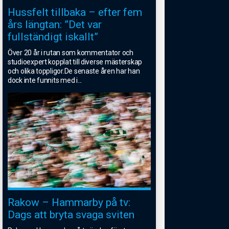
Hussfelt tillbaka – efter fem
års längtan: ”Det var
fullständigt iskallt”
Över 20 år i rutan som kommentator och
studioexpert kopplat till diverse mästerskap
och olika toppligor.De senaste åren har han
dock inte funnits med i
...
Rakow – Hammarby på tv:
Dags att bryta svaga sviten