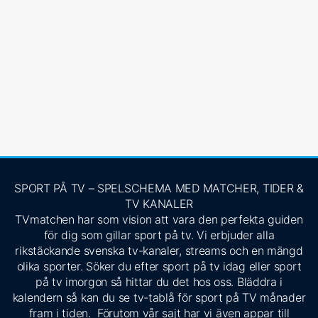
SPORT PÅ TV – SPELSCHEMA MED MATCHER, TIDER &
TV KANALER
TVmatchen har som vision att vara den perfekta guiden
för dig som gillar sport på tv. Vi erbjuder alla
rikstäckande svenska tv-kanaler, streams och en mängd
olika sporter. Söker du efter sport på tv idag eller sport
på tv imorgon så hittar du det hos oss. Bläddra i
kalendern så kan du se tv-tablå för sport på TV månader
fram i tiden. Förutom vår sajt har vi även appar till