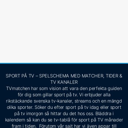
SPORT PÅ TV – SPELSCHEMA MED MATCHER, TIDER &
TV KANALER
TVmatchen har som vision att vara den perfekta guiden
för dig som gillar sport på tv. Vi erbjuder alla
rikstäckande svenska tv-kanaler, streams och en mängd
olika sporter. Söker du efter sport på tv idag eller sport
på tv imorgon så hittar du det hos oss. Bläddra i
kalendern så kan du se tv-tablå för sport på TV månader
fram i tiden. Förutom vår sajt har vi även appar till