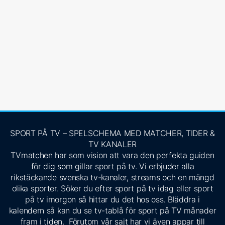
SPORT PÅ TV – SPELSCHEMA MED MATCHER, TIDER &
TV KANALER
TVmatchen har som vision att vara den perfekta guiden
för dig som gillar sport på tv. Vi erbjuder alla
rikstäckande svenska tv-kanaler, streams och en mängd
olika sporter. Söker du efter sport på tv idag eller sport
på tv imorgon så hittar du det hos oss. Bläddra i
kalendern så kan du se tv-tablå för sport på TV månader
fram i tiden. Förutom vår sajt har vi även appar till