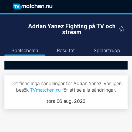
Adrian Yanez Fighting på TV och
stream
Spelschema
Resultat
Spelartrupp
Det finns inga sändningar för Adrian Yanez, vänligen
besök
TVmatchen.nu
för att se alla sändningar.
tors 06 aug. 2026