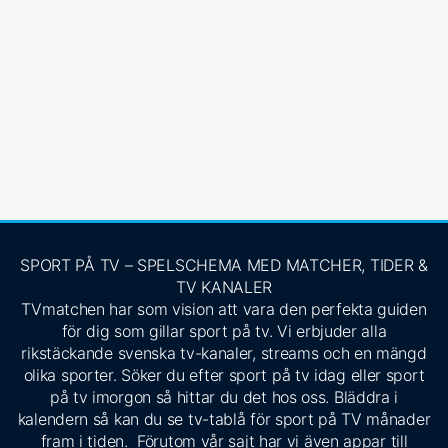
SPORT PÅ TV – SPELSCHEMA MED MATCHER, TIDER &
TV KANALER
TVmatchen har som vision att vara den perfekta guiden
för dig som gillar sport på tv. Vi erbjuder alla
rikstäckande svenska tv-kanaler, streams och en mängd
olika sporter. Söker du efter sport på tv idag eller sport
på tv imorgon så hittar du det hos oss. Bläddra i
kalendern så kan du se tv-tablå för sport på TV månader
fram i tiden. Förutom vår sajt har vi även appar till