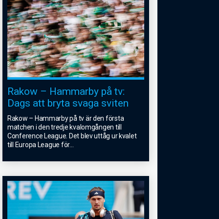
Rakow – Hammarby på tv:
Dags att bryta svaga sviten
Rakow – Hammarby på tv är den första
matchen i den tredje kvalomgången till
Conference League. Det blev uttåg ur kvalet
till Europa League för
...