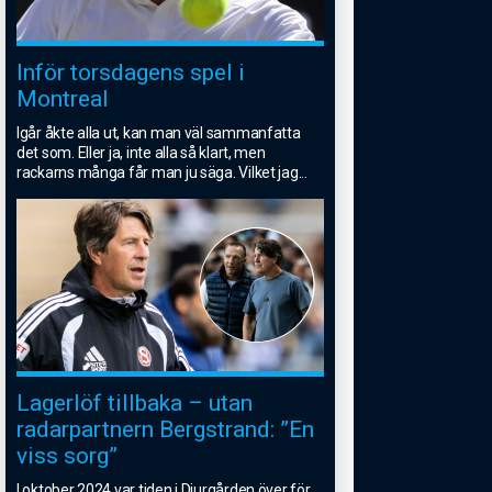
Inför torsdagens spel i
Montreal
Igår åkte alla ut, kan man väl sammanfatta
det som. Eller ja, inte alla så klart, men
rackarns många får man ju säga. Vilket jag
...
Lagerlöf tillbaka – utan
radarpartnern Bergstrand: ”En
viss sorg”
I oktober 2024 var tiden i Djurgården över för