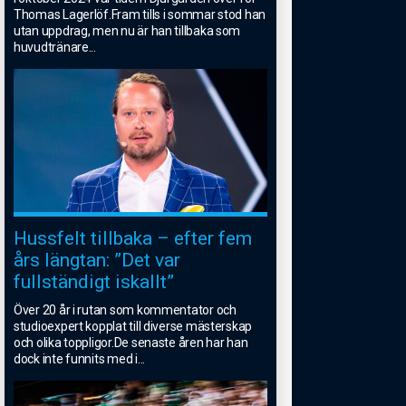
Thomas Lagerlöf.Fram tills i sommar stod han
utan uppdrag, men nu är han tillbaka som
huvudtränare
...
Hussfelt tillbaka – efter fem
års längtan: ”Det var
fullständigt iskallt”
Över 20 år i rutan som kommentator och
studioexpert kopplat till diverse mästerskap
och olika toppligor.De senaste åren har han
dock inte funnits med i
...