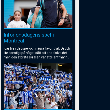
Inför onsdagens spel i
Montreal
Igår blev det spel och några favoritfall. Det blir
lite konstigt på något sätt att ens skriva det
men den största skrällen var att Hanfmann
...