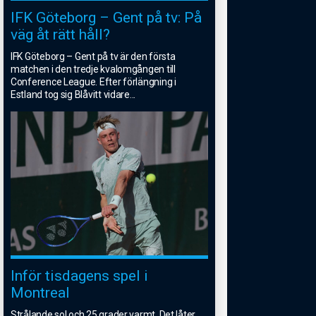
IFK Göteborg – Gent på tv: På
väg åt rätt håll?
IFK Göteborg – Gent på tv är den första
matchen i den tredje kvalomgången till
Conference League. Efter förlängning i
Estland tog sig Blåvitt vidare
...
Inför tisdagens spel i
Montreal
Strålande sol och 25 grader varmt. Det låter