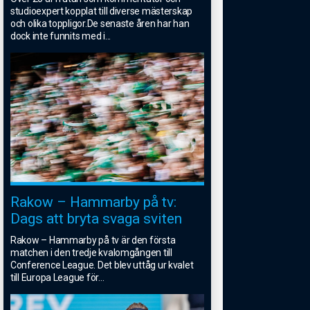
studioexpert kopplat till diverse mästerskap
och olika toppligor.De senaste åren har han
dock inte funnits med i
...
Rakow – Hammarby på tv:
Dags att bryta svaga sviten
Rakow – Hammarby på tv är den första
matchen i den tredje kvalomgången till
Conference League. Det blev uttåg ur kvalet
till Europa League för
...