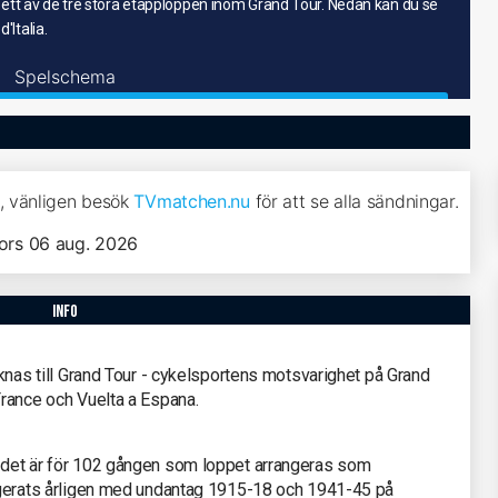
ch är ett av de tre stora etapploppen inom Grand Tour. Nedan kan du se
'Italia.
Spelschema
ia, vänligen besök
TVmatchen.nu
för att se alla sändningar.
ors 06 aug. 2026
info
räknas till Grand Tour - cykelsportens motsvarighet på Grand
 France och Vuelta a Espana.
t det är för 102 gången som loppet arrangeras som
rangerats årligen med undantag 1915-18 och 1941-45 på