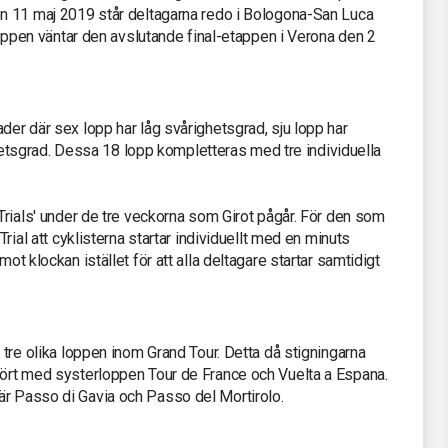
Den 11 maj 2019 står deltagarna redo i Bologona-San Luca
a loppen väntar den avslutande final-etappen i Verona den 2
der där sex lopp har låg svårighetsgrad, sju lopp har
sgrad. Dessa 18 lopp kompletteras med tre individuella
 Trials' under de tre veckorna som Girot pågår. För den som
Trial att cyklisterna startar individuellt med en minuts
mot klockan istället för att alla deltagare startar samtidigt
e tre olika loppen inom Grand Tour. Detta då stigningarna
mfört med systerloppen Tour de France och Vuelta a Espana.
är Passo di Gavia och Passo del Mortirolo.