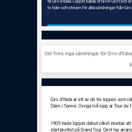
till Giro d'Italia. Loppet kallas ofta för Girot o
tv-tider och stream för alla sändningar från Giro d
Det finns inga sändningar för Giro d'Ital
t
Giro d'Italia är ett av de tre loppen som 
Slam i Tennis. Övriga två lopp är Tour de
1909 hade loppet debut vilket innebär at
startskottet på Grand Tour. Girot har ar