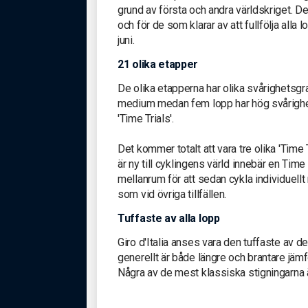
grund av första och andra världskriget. 
och för de som klarar av att fullfölja all
juni.
21 olika etapper
De olika etapperna har olika svårighetsgra
medium medan fem lopp har hög svårighet
'Time Trials'.
Det kommer totalt att vara tre olika 'Time
är ny till cyklingens värld innebär en Time 
mellanrum för att sedan cykla individuellt 
som vid övriga tillfällen.
Tuffaste av alla lopp
Giro d'Italia anses vara den tuffaste av d
generellt är både längre och brantare jä
Några av de mest klassiska stigningarna 