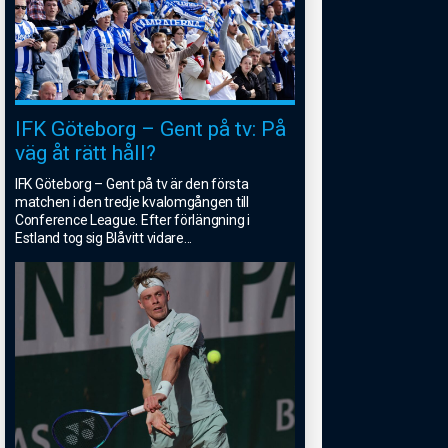
IFK Göteborg – Gent på tv: På
väg åt rätt håll?
IFK Göteborg – Gent på tv är den första
matchen i den tredje kvalomgången till
Conference League. Efter förlängning i
Estland tog sig Blåvitt vidare
...