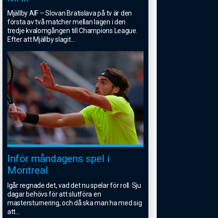
Mjällby AIF – Slovan Bratislava på tv är den
första av två matcher mellan lagen i den
tredje kvalomgången till Champions League.
Efter att Mjällby slagit
...
Inför måndagens spel i
Montreal
Igår regnade det, vad det nu spelar för roll. Sju
dagar behövs för att slutföra en
mastersturnering, och då ska man ha med sig
att
...