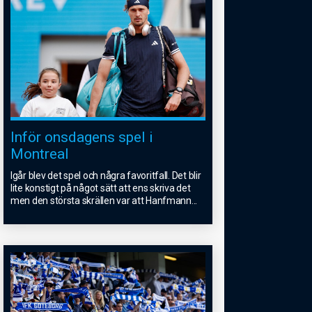
Inför onsdagens spel i
Montreal
Igår blev det spel och några favoritfall. Det blir
lite konstigt på något sätt att ens skriva det
men den största skrällen var att Hanfmann
...