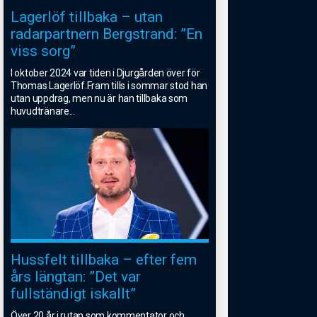
Lagerlöf tillbaka – utan
radarpartnern Bergstrand: ”En
viss sorg”
I oktober 2024 var tiden i Djurgården över för
Thomas Lagerlöf.Fram tills i sommar stod han
utan uppdrag, men nu är han tillbaka som
huvudtränare
...
Hussfelt tillbaka – efter fem
års längtan: ”Det var
fullständigt iskallt”
Över 20 år i rutan som kommentator och