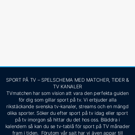
SPORT PÅ TV – SPELSCHEMA MED MATCHER, TIDER &
TV KANALER
TVmatchen har som vision att vara den perfekta guiden
för dig som gillar sport på tv. Vi erbjuder alla
rikstäckande svenska tv-kanaler, streams och en mängd
olika sporter. Söker du efter sport på tv idag eller sport
på tv imorgon så hittar du det hos oss. Bläddra i
kalendern så kan du se tv-tablå för sport på TV månader
fram i tiden. Förutom vår sajt har vi även appar till